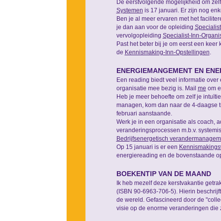
De eerstvolgende mogelijkheid om zelf 
Systemen
is 17 januari. Er zijn nog enk
Ben je al meer ervaren met het facilite
je dan aan voor de opleiding
Specialis
vervolgopleiding
Specialist-Inn-Organi
Past het beter bij je om eerst een keer
de
Kennismaking-Inn-Opstellingen
.
ENERGIEMANGEMENT EN ENE
Een reading biedt veel informatie over
organisatie mee bezig is. Mail
me
om ee
Heb je meer behoefte om zelf je intuït
managen, kom dan naar de 4-daagse t
februari aanstaande.
Werk je in een organisatie als coach, 
veranderingsprocessen m.b.v. systemi
Bedrijfsenergetisch verandermanagem
Op 15 januari is er een
Kennismakings
energiereading en de bovenstaande op
BOEKENTIP VAN DE MAAND
Ik heb mezelf deze kerstvakantie getrak
(ISBN 90-6963-706-5). Hierin beschrijft
de wereld. Gefascineerd door de "colle
visie op de enorme veranderingen die z