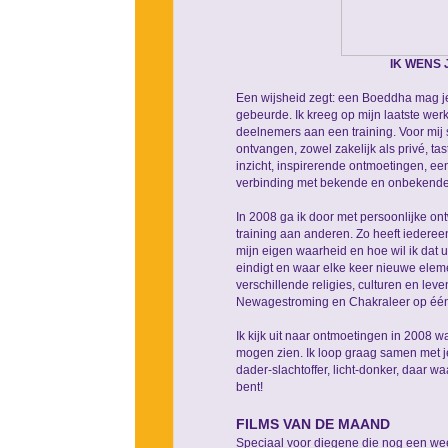
IK WENS 
Een wijsheid zegt: een Boeddha mag je 
gebeurde. Ik kreeg op mijn laatste w
deelnemers aan een training. Voor mij 
ontvangen, zowel zakelijk als privé, tas
inzicht, inspirerende ontmoetingen, een 
verbinding met bekende en onbekende 
In 2008 ga ik door met persoonlijke on
training aan anderen. Zo heeft iedereen 
mijn eigen waarheid en hoe wil ik dat u
eindigt en waar elke keer nieuwe elem
verschillende religies, culturen en l
Newagestroming en Chakraleer op één 
Ik kijk uit naar ontmoetingen in 2008 w
mogen zien. Ik loop graag samen met j
dader-slachtoffer, licht-donker, daar waar
bent!
FILMS VAN DE MAAND
Speciaal voor diegene die nog een week