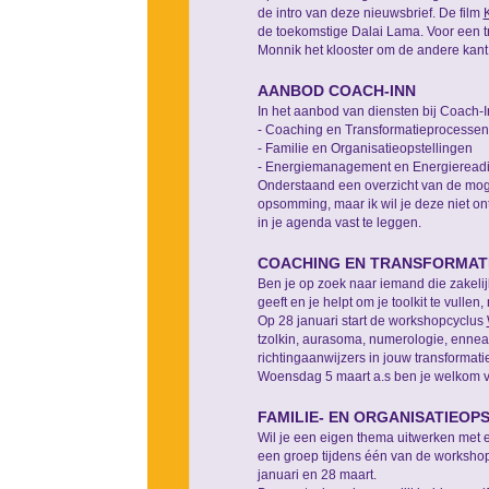
de intro van deze nieuwsbrief. De film
de toekomstige Dalai Lama. Voor een tra
Monnik het klooster om de andere kant 
AANBOD COACH-INN
In het aanbod van diensten bij Coach-I
- Coaching en Transformatieprocessen
- Familie en Organisatieopstellingen
- Energiemanagement en Energieread
Onderstaand een overzicht van de moge
opsomming, maar ik wil je deze niet ont
in je agenda vast te leggen.
COACHING EN TRANSFORMAT
Ben je op zoek naar iemand die zakelijke
geeft en je helpt om je toolkit te vulle
Op 28 januari start de workshopcyclus
tzolkin, aurasoma, numerologie, enneag
richtingaanwijzers in jouw transformati
Woensdag 5 maart a.s ben je welkom 
FAMILIE- EN ORGANISATIEOP
Wil je een eigen thema uitwerken met ee
een groep tijdens één van de worksho
januari en 28 maart.