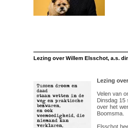
Lezing over Willem Elsschot, a.s. d
Lezing ove
Velen van o
Dinsdag 15 s
over het we
Boomsma.
Elsschot hee