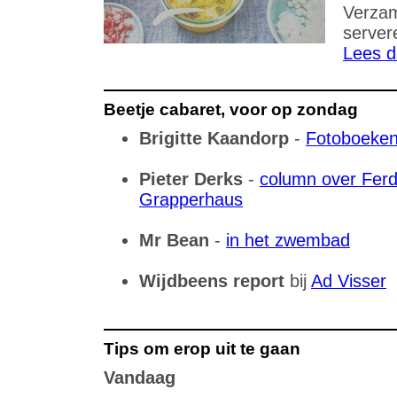
Verzam
server
Lees d
Beetje cabaret, voor op zondag
Brigitte Kaandorp
-
Fotoboeke
Pieter Derks
-
column over Fer
Grapperhaus
Mr Bean
-
in het zwembad
Wijdbeens report
bij
Ad Visser
Tips om erop uit te gaan
Vandaag