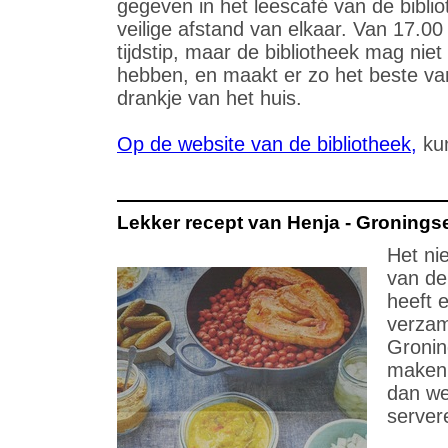
gegeven in het leescafé van de bibli
veilige afstand van elkaar. Van 17.00
tijdstip, maar de bibliotheek mag niet
hebben, en maakt er zo het beste v
drankje van het huis.
Op de website van de bibliotheek,
kun
Lekker recept van Henja - Groningse 
Het ni
van de
heeft 
verzam
Gronin
maken z
dan we
server