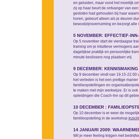
en geluiden, maar vond het moeilijk o
zij op haar beurt de ontvanger van een 
gesloten had gehouden bij haar waarne
horen, gebeurt alleen als je deuren dur
bewustzijnsverruiming en bezorgt alle v
5 NOVEMBER: EFFECTIEF-INN
Op 5 november start de vierdaagse tra
training om je intuitieve vermogens a
dagelijkse praktijk en persoonlijke tra
minute beslissers nog plaatsen vrij.
9 DECEMBER: KENNISMAKING
Op 9 december vindt van 19.15-22.00
het verleden is het een prettige manie
familieopstellingen en organisatieopste
te maken met mijn werkwijze. Er is ook 
opleidingen die Coach-Inn op dit gebie
10 DECEMBER : FAMILIEOPST
Op 10 december is er weer de mogelijk
famiileopstelling in de workshop
Inzich
14 JANUARI 2009: WAARNEME
Wil je meer feeling krijgen met bedrijf