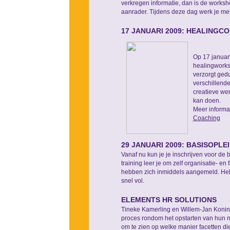
verkregen informatie, dan is de works
aanrader. Tijdens deze dag werk je met 
17 JANUARI 2009: HEALINGC
Op 17 januar
healingworks
verzorgt ged
verschillende
creatieve we
kan doen.
Meer informat
Coaching
29 JANUARI 2009: BASISOPL
Vanaf nu kun je je inschrijven voor de
training leer je om zelf organisatie- e
hebben zich inmiddels aangemeld. Heb 
snel vol.
ELEMENTS HR SOLUTIONS
Tineke Kamerling en Willem-Jan Koning
proces rondom het opstarten van hun n
om te zien op welke manier facetten di