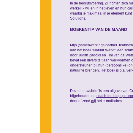
in de bedrijfsvoering. Zij richten zich
werkelijk willen in het leven en hun ca
waarbij je maximaal in je element kunt 
Solutions.
BOEKENTIP VAN DE MAAND
Mijn (samenwerkings)partner Jeannett
aan het boek
"Natuur Werkt"
, een schi
door Judith Zadoks en Tini van de Wet
bevat een diversiteit aan werkvormen 
ondersteunen bij hun (persoonlijke) on
natuur te brengen. Het boek is o.a. verkr
Deze nieuwsbrief is een uitgave van C
bijgehouden op
coach-inn.blogspot.c
door of zend
mij
het e-mailadres.