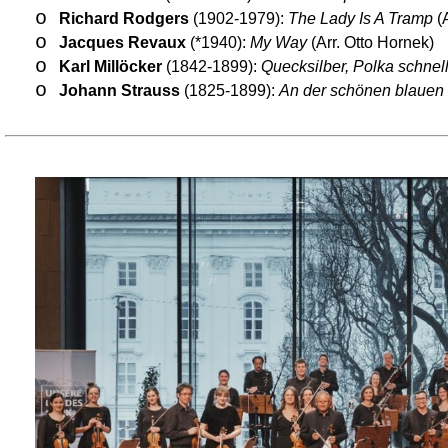
o
Richard Rodgers
(1902-1979):
The Lady Is A Tramp
(A
o
Jacques Revaux
(*1940):
My Way
(Arr. Otto Hornek)
o
Karl Millöcker
(1842-1899):
Quecksilber, Polka schnel
o
Johann Strauss
(1825-1899):
An der schönen blauen