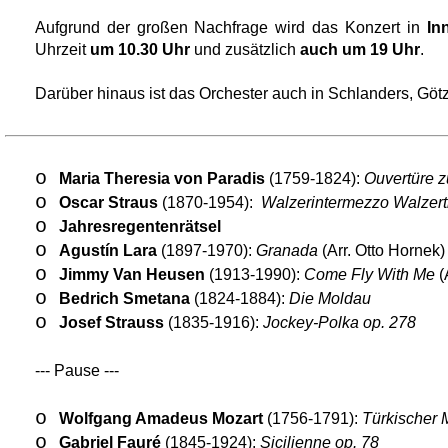
Aufgrund der großen Nachfrage wird das Konzert in
In
Uhrzeit
um 10.30 Uhr
und zusätzlich
auch um 19 Uhr
.
Darüber hinaus ist das Orchester auch in Schlanders, Göt
o
Maria Theresia von Paradis
(1759-1824):
Ouvertüre z
o
Oscar Straus
(1870-1954):
Walzerintermezzo Walzer
o
Jahresregentenrätsel
o
Agustín Lara
(1897-1970):
Granada
(Arr. Otto Hornek)
o
Jimmy Van Heusen
(1913-1990):
Come Fly With Me
(
o
Bedrich Smetana
(1824-1884):
Die Moldau
o
Josef Strauss
(1835-1916):
Jockey-Polka op. 278
--- Pause ---
o
Wolfgang Amadeus Mozart
(1756-1791):
Türkischer 
o
Gabriel Fauré
(1845-1924):
Sicilienne op. 78