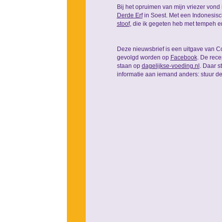
Bij het opruimen van mijn vriezer vond 
Derde Erf
in Soest. Met een Indonesisch
stoof
, die ik gegeten heb met tempeh 
Deze nieuwsbrief is een uitgave van C
gevolgd worden op
Facebook
. De rec
staan op
dagelijkse-voeding.nl
. Daar s
informatie aan iemand anders: stuur d