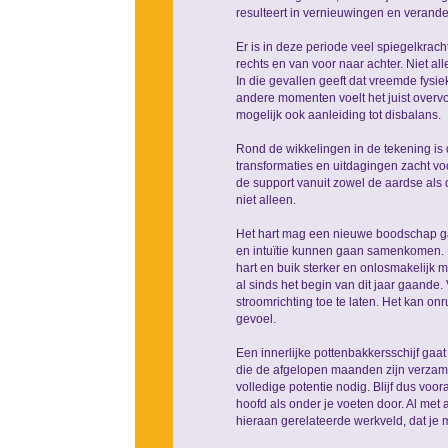
resulteert in vernieuwingen en verand
Er is in deze periode veel spiegelkrac
rechts en van voor naar achter. Niet alle
In die gevallen geeft dat vreemde fysiek
andere momenten voelt het juist overvol
mogelijk ook aanleiding tot disbalans.
Rond de wikkelingen in de tekening is 
transformaties en uitdagingen zacht voor
de support vanuit zowel de aardse als 
niet alleen.
Het hart mag een nieuwe boodschap ga
en intuïtie kunnen gaan samenkomen. E
hart en buik sterker en onlosmakelijk 
al sinds het begin van dit jaar gaand
stroomrichting toe te laten. Het kan o
gevoel.
Een innerlijke pottenbakkersschijf gaa
die de afgelopen maanden zijn verzam
volledige potentie nodig. Blijf dus voor
hoofd als onder je voeten door. Al met
hieraan gerelateerde werkveld, dat je 