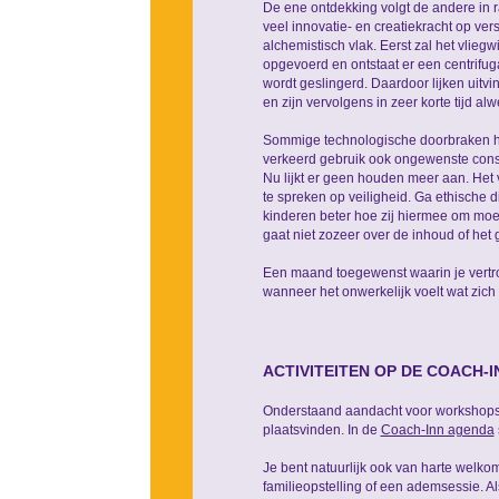
De ene ontdekking volgt de andere in r
veel innovatie- en creatiekracht op ve
alchemistisch vlak. Eerst zal het vlie
opgevoerd en ontstaat er een centrifuga
wordt geslingerd. Daardoor lijken uitvi
en zijn vervolgens in zeer korte tijd a
Sommige technologische doorbraken han
verkeerd gebruik ook ongewenste conse
Nu lijkt er geen houden meer aan. Het
te spreken op veiligheid. Ga ethische d
kinderen beter hoe zij hiermee om moet
gaat niet zozeer over de inhoud of het
Een maand toegewenst waarin je vertro
wanneer het onwerkelijk voelt wat zich
ACTIVITEITEN OP DE COACH-
Onderstaand aandacht voor workshops
plaatsvinden. In de
Coach-Inn agenda
Je bent natuurlijk ook van harte welk
familieopstelling of een ademsessie. Al