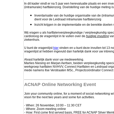
In dit kader vindt er na 5 jaar een herevaluatie plaats en een inv
(intramurale) hartfalenzorg.
Doelstelling van de huidige meting is
Inventarisatie van de huidige organisatie van de (intramur
dient voor de Leidraad intramurale hartfalenzorg
Inzicht krijgen in de implementatie en de bereikte doele
Wij vragen u als hartfalenverpleegkundige / verpleegkundig spec
cardioloog de vragenlijst in te vullen over de
huidige invulling
van
ziekenhuis.
U kunt de vragenlijst
hier
vinden en u kunt deze invullen tot 13 
vragenlijst al hebben ingevuld dan hartelijk dank voor uw inbreng
Alvast hartelijk dank voor uw medewerking.
Marlies Niesing en Marjan Aertsen, beiden verpleegkundig special
werkgroep hartfalen NVHVV, Connect Hartfalen en Leidraad organ
mede namens Ilse Verstraaten MSc.,
Projectcoördinator Connect 
ACNAP Online Networking Event
Join your community online, for a moment of social networking wi
vison for the next two years and some fun activities.
- When: 26 November, 10:00 – 11:30 CET
- Where: Zoom meeting online
- How: First come first served basis, FREE for ACNAP Silver Mem