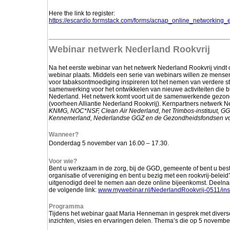
Here the link to register:
https://escardio.formstack.com/forms/acnap_online_networking
Webinar netwerk
Nederland Rookvrij
Na het eerste webinar van het netwerk Nederland Rookvrij vindt
webinar plaats. Middels een serie van webinars willen ze mensen 
voor tabaksontmoediging inspireren tot het nemen van verdere s
samenwerking voor het ontwikkelen van nieuwe activiteiten die b
Nederland. Het netwerk komt voort uit de samenwerkende gezon
(voorheen Alliantie Nederland Rookvrij). Kernpartners netwerk N
KNMG, NOC*NSF, Clean Air Nederland, het Trimbos-instituut,
Kennemerland, Nederlandse GGZ en de Gezondheidsfondsen vo
Wanneer?
Donderdag 5 november van 16.00 – 17.30.
Voor wie?
Bent u werkzaam in de zorg, bij de GGD, gemeente of bent u best
organisatie of vereniging en bent u bezig met een rookvrij-belei
uitgenodigd deel te nemen aan deze online bijeenkomst. Deelnam
de volgende link:
www.mywebinar.nl/NederlandRookvrij-0511/ins
Programma
Tijdens het webinar gaat Maria Henneman in gesprek met divers
inzichten, visies en ervaringen delen. Thema’s die op 5 novembe