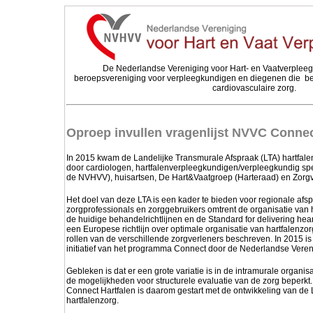
De Nederlandse Vereniging voor Hart- en Vaatverplee
beroepsvereniging voor verpleegkundigen en diegenen die ber
cardiovasculaire zorg.
Oproep invullen vragenlijst NVVC Connec
In 2015 kwam de Landelijke Transmurale Afspraak (LTA) hartfalen
door cardiologen, hartfalenverpleegkundigen/verpleegkundig sp
de NVHVV), huisartsen, De Hart&Vaatgroep (Harteraad) en Zorg
Het doel van deze LTA is een kader te bieden voor regionale afs
zorgprofessionals en zorggebruikers omtrent de organisatie van 
de huidige behandelrichtlijnen en de Standard for delivering hear
een Europese richtlijn over optimale organisatie van hartfalenz
rollen van de verschillende zorgverleners beschreven. In 2015 is
initiatief van het programma Connect door de Nederlandse Veren
Gebleken is dat er een grote variatie is in de intramurale organis
de mogelijkheden voor structurele evaluatie van de zorg beperkt.
Connect Hartfalen is daarom gestart met de ontwikkeling van de 
hartfalenzorg.