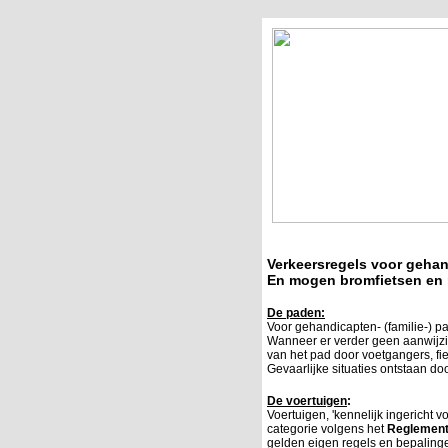
Verkeersregels voor gehan
En mogen bromfietsen en 
De paden:
Voor gehandicapten- (familie-) p
Wanneer er verder geen aanwijzi
van het pad door voetgangers, fie
Gevaarlijke situaties ontstaan do
De voertuigen
:
Voertuigen, 'kennelijk ingericht v
categorie volgens het
Reglement
gelden eigen regels en bepaling