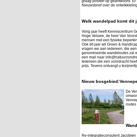
graag positief op geantwoord. Er
Nieuwsbrief over de ontwikklelin
Welk wandelpad komt dit j
Vorig jaar heeft Kenniscentrum G
Hoge Veluwe, de heer Van Voorst t
mensen met een fysieke beperki
Ook dit jaar wil Groen & Handic
vragen we aan iedereen, die een 
genomineerde wandeloutes zal ee
een mail naar info@natuurzondre
Iedereen die een voordracht hee
prijs. Tevens ontvangt u tezijnerti
Nieuw bosgebied:Venneper
De Ven
omwone
Vennep
routes
Wand
Re-integratieconsulent Jacobien 