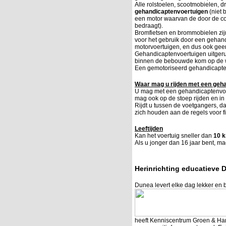
Alle rolstoelen, scootmobielen, d
gehandicaptenvoertuigen
(niet 
een motor waarvan de door de c
bedraagt).
Bromfietsen en brommobielen zij
voor het gebruik door een gehan
motorvoertuigen, en dus ook gee
Gehandicaptenvoertuigen uitgerus
binnen de bebouwde kom op de
Een gemotoriseerd gehandicapten
Waar mag u rijden met een geh
U mag met een gehandicaptenvoert
mag ook op de stoep rijden en i
Rijdt u tussen de voetgangers, d
zich houden aan de regels voor fi
Leeftijden
Kan het voertuig sneller dan
10 
Als u jonger dan 16 jaar bent, ma
Herinrichting educatieve 
Dunea levert elke dag lekker en b
heeft Kenniscentrum Groen & Hand