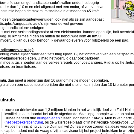
riewielfietsen en gehandicaptenauto's vallen onder het begrip
breder dan 1,10 m en niet uitgerust met een motor, of voorzien van
onstructie bepaalde maximum snelheid niet meer dan 45 km/h
n geen gehandicaptenvoertuigen, ook niet als ze zijn aangepast
dicapte. Aangepaste auto's zijn voor de wet gewone
n gehandicaptenvoertuigen.
t met een verbrandingsmotor of een elektromotor kunnen open zijn, half overdekt
 weg
30 km/u
mee rijden en buiten de bebouwde kom
40 km/u
!
voertuig kan dus ook behoorlijk gevaar opleveren voor rolstoelers op een pad.
andicaptenvoertuig?
uig overal rijden waar een fiets mag rijden. Bij het ontbreken van een fietspad m
n voetgangersgebieden. U mag het voertuig daar ook parkeren.
an moet u zich houden aan de verkeersregels voor voetgangers. Rijdt u op het fiet
etsers en bromfietsers.
km/u
, dan moet u ouder zijn dan 16 jaar om het te mogen gebruiken.
g u alleen een scootmobiel berijden die niet sneller kan rijden dan 10 kilometer per
Duintuin
etrouwbaar drinkwater aan 1,3 miljoen klanten in het westelijk deel van Zuid-Hollan
kwaliteit, mede doordat het uit de afgedamde Maas opgepompte water op natuur
Dunea beheert drie
duingebieden
tussen Monster en Katwijk.
Men is van harte
(het bezoekerscentrum)
, bij de waterspeelplaats of in het vrolijke Monkeybos.
Er
Met de herinrichting van de Duintuin wil Dunea ervoor zorgen dat deze voor ied
icap benaderd met de vraag of zij als adviseur bij het project betrokken te wil zi