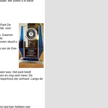
maakt. We zullen u in deze
e Park De
lijk voor
js. Daarom
de
even stuurt u
g van de Gve-
eer was. Het park biedt
ken en nog veel meer. De
neperhout zijn verhard. Langs de
oms last kan hebben van