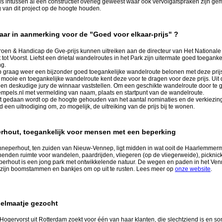
 is intussen al een constructief overleg geweest waar ook vervolgafspraken zijn ge
g van dit project op de hoogte houden.
aar in aanmerking voor de "Goed voor elkaar-prijs"
?
roen & Handicap de Gve-prijs kunnen uitreiken aan de directeur van Het National
ot Voorst. Liefst een drietal wandelroutes in het Park zijn uitermate goed toeganke
ng.
ap graag weer een bijzonder goed toegankelijke wandelroute belonen met deze pri
mooie en toegankelijke wandelroute kent deze voor te dragen voor deze prijs. Uit 
n deskudige jury de winnaar vaststellen. Om een geschikte wandelroute door te g
mpels.nl met vermelding van naam, plaats en startpunt van de wandelroute.
ft gedaan wordt op de hoogte gehouden van het aantal nominaties en de verkiezin
jd een uitnodiging om, zo mogelijk, de uitreiking van de prijs bij te wonen.
hout, toegankelijk voor mensen met een beperking
neperhout, ten zuiden van Nieuw-Vennep, ligt midden in wat ooit de Haarlemmerm
nden ruimte voor wandelen, paardrijden, vliegeren (op de vliegerweide), picknic
erhout is een jong park met ontwikkelende natuur. De wegen en paden in het Ven
 zijn boomstammen en bankjes om op uit te rusten. Lees meer op
onze website
.
elmaatje gezocht
Hogervorst uit Rotterdam zoekt voor één van haar klanten, die slechtziend is en s