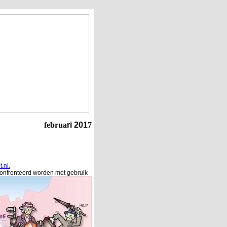
februa
ri 201
7
.nl.
onfronteerd worden met gebruik