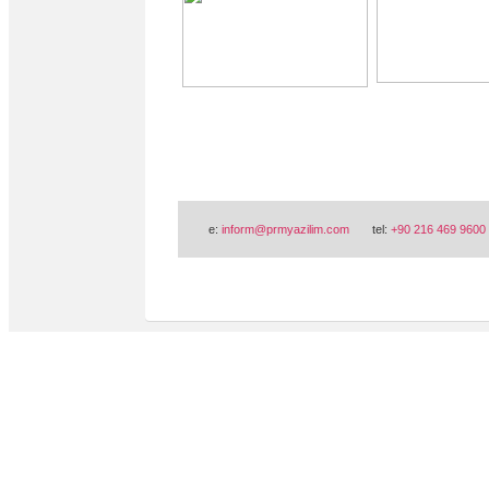
e:
inform@prmyazilim.com
tel:
+90 216 469 9600