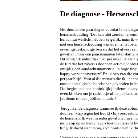
De diagnose - Hersens
Het duurde een paar dagen voordat ik de diagno
hersenschudding. 'Dat kan niet zonder hersens'
humor. En wellicht hebben ze gelijk, maar ik
met een hersenschudding van doen te hebben. 
ervaringsdeskundige ben en dat het alweer een 
gevallen, maar een paar maanden later startte i
Dit schrijf ik natuurlijk niet per ongeluk als b
de tijd dat het zover is door een actieve lobb
ontijdig een aandachtsmomentje. In hoge freq
happy work anniversary!' En ik heb van die cont
per jaar blijft. Voor al die mensen die ik - per o
mooie nostalgische boodschap gevonden in he
Dat begint met een koninklijk jubileum: daarv
even klikken om je cadeautje uit te pakken, m
jubileum tot een jubileum maakt!
Terug naar de diagnose waarmee ik deze colum
door een klap tegen het hoofd - bijvoorbeeld do
de hersenen. Ik weet in ieder geval niet meer h
mijn kop op de harde tegelvloer viel terecht 
hing. Ik dacht slechts 'au, zo'n bordje heb ik thu
Verlies van geheugen is een symptoom, net als be