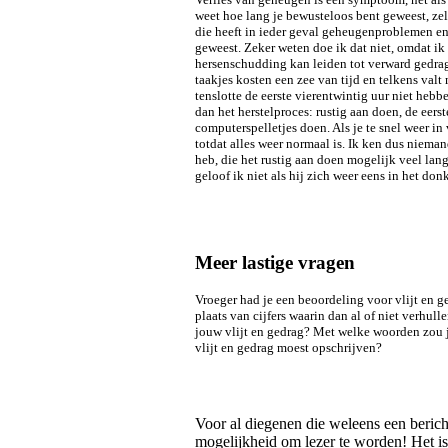
weet hoe lang je bewusteloos bent geweest, zel
die heeft in ieder geval geheugenproblemen en 
geweest. Zeker weten doe ik dat niet, omdat ik 
hersenschudding kan leiden tot verward gedrag
taakjes kosten een zee van tijd en telkens valt
tenslotte de eerste vierentwintig uur niet hebb
dan het herstelproces: rustig aan doen, de eerst
computerspelletjes doen. Als je te snel weer in
totdat alles weer normaal is. Ik ken dus nieman
heb, die het rustig aan doen mogelijk veel lang
geloof ik niet als hij zich weer eens in het don
Meer lastige vragen
Vroeger had je een beoordeling voor vlijt en
plaats van cijfers waarin dan al of niet verhul
jouw vlijt en gedrag? Met welke woorden zou je
vlijt en gedrag moest opschrijven?
Voor al diegenen die weleens een berich
mogelijkheid om lezer te worden! Het is