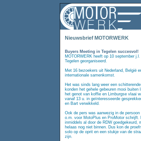
Nieuwsbrief MOTORWERK
se
Buyers Meeting in Tegelen succesvol!
MOTORWERK heeft op 10 september j.l. 
Tegelen georganiseerd.
Met 16 bezoekers uit Nederland, België e
internationale samenkomst.
Het was sinds lang weer een schitterend
konden het gehele gebeuren mooi buiten l
het genot van koffie en Limburgse vlaai 
vanaf 13 u. in geïnteresseerde gesprekke
en Bart verwikkeld.
Ook de pers was aanwezig in de persoon 
o.m. voor MotoPlus en ProMotor schrijft.
inmiddels al door de RDW goedgekeurd, 
helaas nog niet binnen. Dus kon de proefr
solo op de oprit en een stukje van de stra
zijn.