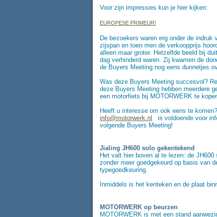
Voor zijn impressies kun je hier kijken:
EUROPESE PRIMEUR!
De bezoekers waren erg onder de indruk 
zijspan en toen men de verkoopprijs hoor
alleen maar groter. Hetzelfde beeld bij du
dag verhinderd waren. Zij kwamen de do
de Buyers Meeting nog eens dunnetjes ov
Was deze Buyers Meeting succesvol? Re
deze Buyers Meeting hebben meerdere ge
een motorfiets bij MOTORWERK te kope
Heeft u interesse om ook eens te komen?
info@motorwerk.nl
is voldoende voor inf
volgende Buyers Meeting!
Jialing JH600 solo gekentekend
Het valt hier boven al te lezen: de JH600
zonder meer goedgekeurd op basis van d
typegoedkeuring.
Inmiddels is het kenteken en de plaat bin
MOTORWERK op beurzen
MOTORWERK is met een stand aanwezig