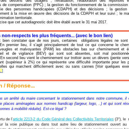
 des besoins des usagers ; l'évaluation, l'élaboration des réponses 
s de compensation (PPC) ; la gestion du fonctionnement de la commission 
mie des personnes handicapées (CDAPH) et des décisions ; la gestion d
ment à la mise en œuvre des décisions de la CDAPH et leur suivi ; le m
animation territoriale.
ise que cet autodiagnostic doit être établi avant le 31 mai 2017.
es non-respects les plus fréquents... (avec le bon lien)
ut bien constater que de nos jours, certaines obligations légales ne sont
En premier lieu, il s’agit principalement de tout ce qui concerne le ch
veugles et malvoyantes (PAM) les obstacles bas sur cheminement et é
eil et de vigilance (BEV) qui sont soit absentes, soit mal positionné
 En second lieu vient le cheminement sur trottoir avec un dévers (pente vers
nt (supérieur à 2%) ce qui représente une difficulté importante pour les
celles qui marchent difficilement avec ou sans cannes [Voir quelques ex
..
]
n / Réponse...
s un arrêté du maire concernant le stationnement dans notre commune, il 
de places aménagées aux normes handicap (largeur, logo, ..) et qui sont ré
nnes à mobilité réduite). Est-ce légal ?
rtu de l’
article 2213-2 du Code Général des Collectivités Territoriales
(3°), le
sur la voie publique ou dans tout autre lieu de stationnement ouvert au 