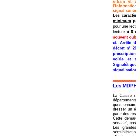
urbain et 
l'informati
signal sono
Les caract
minimum
po
pour une lect
lecture
à 6 
souvent oub
cf. Arrêté 
décret n° 2
prescriptio
voirie et
Signaléti
signalisatio
Les MDPH o
La Caisse n
département
questionnaire
dresser un ét
partir des ré
Cette démarc
service", pa
Les grandes
sensibilisati