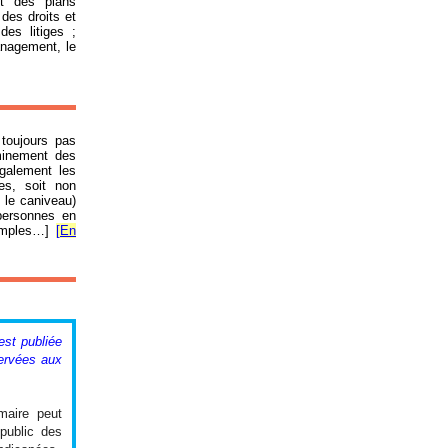
et des plans
des droits et
es litiges ;
anagement, le
 toujours pas
eminement des
galement les
es, soit non
 le caniveau)
 personnes en
emples…]
[
En
est publiée
servées aux
 maire peut
public des