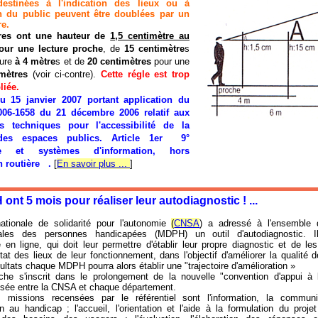
destinées à l'indication des lieux ou à
on du public peuvent être doublées par un
re.
ères ont une hauteur de
1,5 centimètre au
ur une lecture proche
, de
15 centimètre
s
ure
à 4 mètre
s et de
20 centimètres
pour une
mètres
(voir ci-contre).
Cette régle est trop
liée.
du 15 janvier 2007 portant application du
006-1658 du 21 décembre 2006 relatif aux
ns techniques pour l'accessibilité de la
 des espaces publics. Article 1er 9°
que et systèmes d'information, hors
n routière .
[
En savoir plus ...
]
nt 5 mois pour réaliser leur autodiagnostic ! ...
ationale de solidarité pour l'autonomie
(
CNSA
) a adressé à l'ensemble
ales des personnes handicapées (MDPH) un outil d'autodiagnostic. Il
 en ligne, qui doit leur permettre d'établir leur propre diagnostic et de le
at des lieux de leur fonctionnement, dans l'objectif d'améliorer la qualité 
sultats chaque MDPH pourra alors établir une "trajectoire d'amélioration »
he s'inscrit dans le prolongement de la nouvelle "convention d'appui à 
ssée entre la CNSA et chaque département.
 missions recensées par le référentiel sont l'information, la communi
on au handicap ; l'accueil, l'orientation et l'aide à la formulation du proj