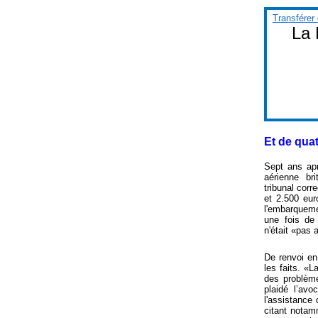
Transférer 
La Ne
Et de quatr
Sept ans apr
aérienne br
tribunal cor
et 2.500 eur
l'embarquem
une fois de 
n'était «pas
De renvoi en
les faits. «L
des problème
plaidé l’av
l'assistance
citant notamm