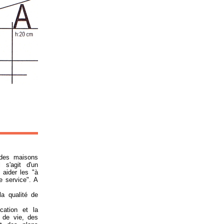
 des maisons
 s'agit d'un
s aider les "à
de service". A
la qualité de
cation et la
et de vie, des