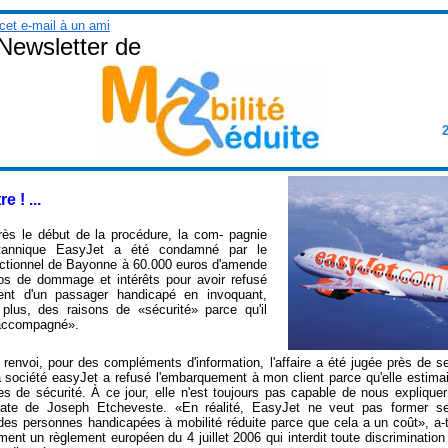
cet e-mail à un ami
wsletter de
2
e ! ...
ès le début de la procédure, la com- pagnie
itannique EasyJet a été condamné par le
rectionnel de Bayonne à 60.000 euros d'amende
os de dommage et intérêts pour avoir refusé
ent d'un passager handicapé en invoquant,
plus, des raisons de «sécurité» parce qu'il
 accompagné».
 renvoi, pour des compléments d'information, l'affaire a été jugée près de s
a société easyJet a refusé l'embarquement à mon client parce qu'elle estimait
s de sécurité. À ce jour, elle n'est toujours pas capable de nous expliquer
ocate de Joseph Etcheveste. «En réalité, EasyJet ne veut pas former se
 des personnes handicapées à mobilité réduite parce que cela a un coût», a-t
ent un règlement européen du 4 juillet 2006 qui interdit toute discrimination