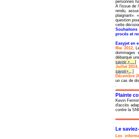
personnes h
A l'issue de 
rendu, assur
plaignant». 
question pour
cette décisio
Souhaitons 
procès et r
Easyjet en 
Mai 2012
,
L
dommages et
débarqué une
savoir + ..
]
Juillet 2014,
savoir+..
.]
Décembre 2
un cas de di
.
Plainte c
Kevin Fermine
d'accès adapt
contre la S
Le savie
Les informa