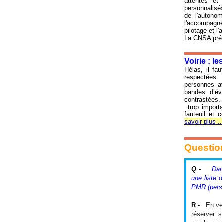
attentes et
personnalisé
de l'autono
l'accompagne
pilotage et l'
La CNSA préc
Voirie : l
Hélas, il fa
respectées. 
personnes a
bandes d’év
contrastées.
trop importa
fauteuil et 
savoir plus .
Questio
Q -
Dan
une liste 
PMR (perso
R -
En ve
réserver 