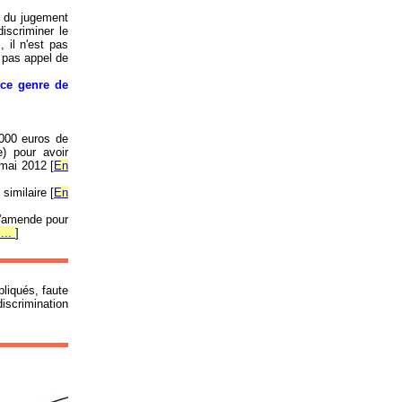
e» du jugement
iscriminer le
 il n'est pas
s pas appel de
 ce genre de
.000 euros de
) pour avoir
mai 2012 [
En
similaire [
En
d'amende pour
...
]
pliqués, faute
discrimination