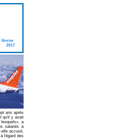
 février
2017
ept ans après
 qu'il y avait
 lesquels», a
s salariés à
-elle accusé,
 à l'égard des