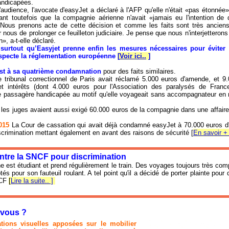
andicapées.
l'audience, l'avocate d'easyJet a déclaré à l'AFP qu'elle n'était «pas étonné
ant toutefois que la compagnie aérienne n'avait «jamais eu l'intention de d
«Nous prenons acte de cette décision et comme les faits sont très anciens,
 nous de prolonger ce feuilleton judiciaire. Je pense que nous n'interjetteron
n», a-t-elle déclaré.
surtout qu’Easyjet prenne enfin les mesures nécessaires pour éviter
especte la réglementation européenne
[
Voir ici..
]
est à sa quatrième condamnation
pour des faits similaires.
e tribunal correctionnel de Paris avait réclamé 5.000 euros d'amende, et 9
 intérêts (dont 4.000 euros pour l'Association des paralysés de France
 passagère handicapée au motif qu'elle voyageait sans accompagnateur en 
les juges avaient aussi exigé 60.000 euros de la compagnie dans une affaire 
015
La Cour de cassation qui avait déjà condamné easyJet à 70.000 euros 
scrimination mettant également en avant des raisons de sécurité [
En savoir + 
ontre la SNCF pour discrimination
 est étudiant et prend régulièrement le train. Des voyages toujours très com
és pour son fauteuil roulant. A tel point qu'il a décidé de porter plainte pour 
NCF
[
Lire la suite.. ]
z-vous ?
tions visuelles apposées sur le mobilier