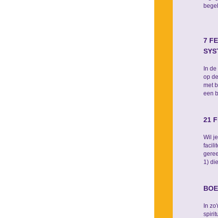
begel
7 F
SYS
In de
op de
met b
een b
21 
Wil j
facil
geree
1) die
BOE
In zo
spiri