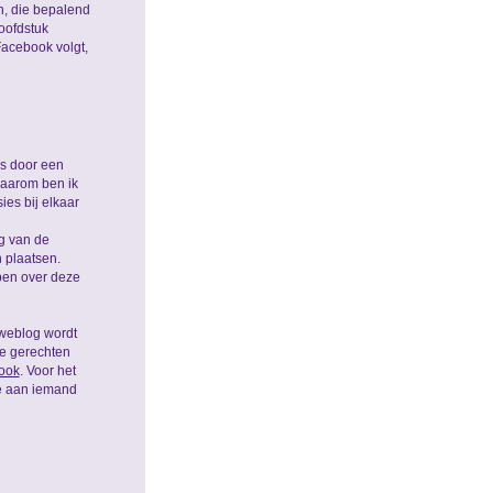
n, die bepalend
oofdstuk
acebook volgt,
es door een
Daarom ben ik
ies bij elkaar
g van de
n plaatsen.
bben over deze
 weblog wordt
de gerechten
ook
. Voor het
ie aan iemand