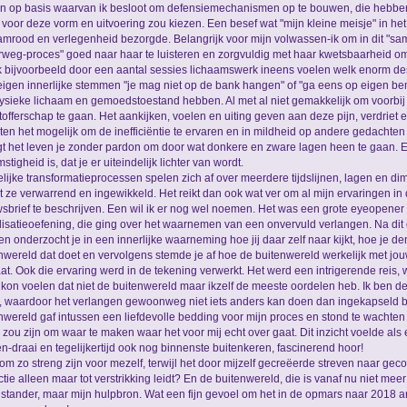
n op basis waarvan ik besloot om defensiemechanismen op te bouwen, die hebben
k voor deze vorm en uitvoering zou kiezen. Een besef wat "mijn kleine meisje" in he
mrood en verlegenheid bezorgde. Belangrijk voor mijn volwassen-ik om in dit "sa
weg-proces" goed naar haar te luisteren en zorgvuldig met haar kwetsbaarheid om
k bijvoorbeeld door een aantal sessies lichaamswerk ineens voelen welk enorm dest
eigen innerlijke stemmen "je mag niet op de bank hangen" of "ga eens op eigen be
fysieke lichaam en gemoedstoestand hebben. Al met al niet gemakkelijk om voorbij
tofferschap te gaan. Het aankijken, voelen en uiting geven aan deze pijn, verdriet
en het mogelijk om de inefficiëntie te ervaren en in mildheid op andere gedachten
t het leven je zonder pardon om door wat donkere en zware lagen heen te gaan. E
stigheid is, dat je er uiteindelijk lichter van wordt.
lijke transformatieprocessen spelen zich af over meerdere tijdslijnen, lagen en di
 ze verwarrend en ingewikkeld. Het reikt dan ook wat ver om al mijn ervaringen in
sbrief te beschrijven. Een wil ik er nog wel noemen. Het was een grote eyeopener
lisatieoefening, die ging over het waarnemen van een onvervuld verlangen. Na dit
n onderzocht je in een innerlijke waarneming hoe jij daar zelf naar kijkt, hoe je de
nwereld dat doet en vervolgens stemde je af hoe de buitenwereld werkelijk met jo
t. Ook die ervaring werd in de tekening verwerkt. Het werd een intrigerende reis, w
kon voelen dat niet de buitenwereld maar ikzelf de meeste oordelen heb. Ik ben 
r, waardoor het verlangen gewoonweg niet iets anders kan doen dan ingekapseld b
nwereld gaf intussen een liefdevolle bedding voor mijn proces en stond te wachten
 zou zijn om waar te maken waar het voor mij echt over gaat. Dit inzicht voelde als
n-draai en tegelijkertijd ook nog binnenste buitenkeren, fascinerend hoor!
m zo streng zijn voor mezelf, terwijl het door mijzelf gecreëerde streven naar gec
ctie alleen maar tot verstrikking leidt? En de buitenwereld, die is vanaf nu niet meer
stander, maar mijn hulpbron. Wat een fijn gevoel om het in de opmars naar 2018 a