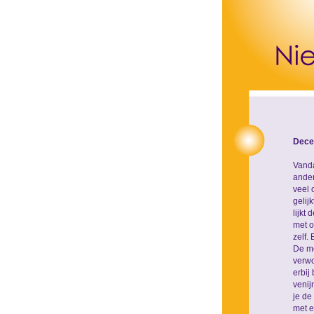
Dece
Vanda
ander
veel 
gelij
lijkt
met o
zelf.
De me
verwo
erbij
venij
je de
met e