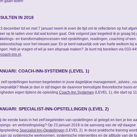
en gaan doen!
SULTEN IN 2018
3 december tot en met 7 januari neem ik even de tijd om te reflecteren op het afge
er op te laden voor dat wat komen gaat. Ook volgend jaar begeleid ik je graag bij 
kkelings- en transformatieprocessen met opstellingen, readingen, coaching of een 
ieboodschap voor het nieuwe jaar. En je bent natuurlijk ook van harte welkom bij
ingen. Heb je vragen of wil je een afspraak maken? Je kunt mij bereiken via 033-4
coach-inn.nl
.
JANUARI: COACH-INN-SYSTEMEN (LEVEL 1)
e zelf opstellingen kunnen begeleiden in jouw dagelijkse management-, advies-, co
piepraktijk? Maak je dan in vijf dagen de daarvoor benodigde theoretische basis en
igheden eigen tijdens de opleiding
Coach-Inn Systemen
(LEVEL 1), die start op 11
JANUARI: SPECIALIST-INN-OPSTELLINGEN (LEVEL 2)
ij de eerste basis in het zelf begeleiden van opstellingen al gelegd en ben je toe a
epings- en verbredingsslag? Op 23 januari 2018 is de aanvang van de vijf-daagse
lgopleiding
Specialist-Inn-Opstellingen
(LEVEL 2). In deze praktische training word
aan op systemische werkvormen, systemische interventies en de attitude van de facil