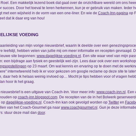
 Roel. Een makkelijk lezend boek dat gaat over de onzichtbare wereld om ons hee
or succes. Door het toeval te leren herkennen, kun je er gebruik van maken. Ieder h
gt met een wijsheid in de vorm van een one-liner. En wie de
Coach-Inn-pagina
op F
eet dat ik daar erg van hou!
ELIJKSE VOEDING
aanleiding van mijn vorige nieuwsbrief, waarin ik deelde over een genezingsproc
e leefstijl, hebben velen van jullie mij om meer informatie en recepten gevraagd. 
ieuwe site begonnen:
www.dagelijkse-voeding.nl
. Een site waar veel van mijn pass
: een bijdrage aan fysiek en geestelijk wel-zijn. Lees daar ook over een workshop
ngsopstellingen
op 23 maart. Om wat kennis en ervaring op te doen met de werkin
lere" internetwereld heb ik er voor gekozen om google reclame op deze site te late
, daar heb ik helaas weinig invloed op.... Mocht je tips hebben voor of vragen he
 dan hoor ik het graag.
nieuwsbrief is een uitgave van Coach-Inn. Voor meer info:
www.coach-inn.nl
. Een
ehouden op
coach-inn.blogspot.com
. De recepten van de in het Bolwerk geserveer
n op
dagelijkse-voeding.nl
. Coach-Inn kan ook gevolgd worden op
Twitter
en
Faceb
llen van het Coach-Gourmet ga naar
www.coachgourmet.nl
. Gun je deze informat
s: stuur deze mail dan
door
.