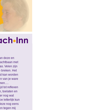
an deze en
e achtbaan met
s. Velen zijn
 breken. Het
end kan worden
jn van je ware
en.....
d tot reflexen
, toelaten en
 er nog wat
e letterlijk kun
 deze nog eens
en tegen mij