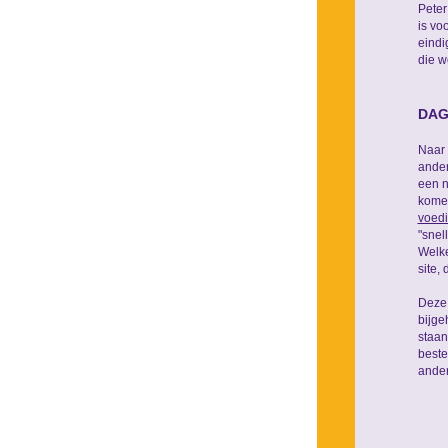
Peter
is vo
eindi
die w
DAG
Naar 
ander
een n
komen
voedi
"snel
Welke
site,
Deze 
bijg
staa
beste
ander