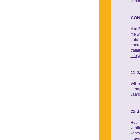
kunn
CON
Van 2
me we
ontwi
energ
train
info@
11 
Wil j
thera
vaard
23 
Heb j
verdi
vervo
ingeg