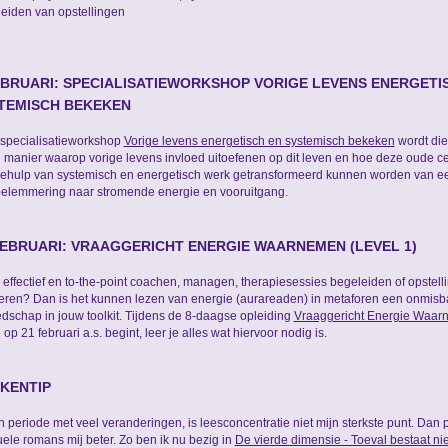
eiden van opstellingen
EBRUARI: SPECIALISATIEWORKSHOP VORIGE LEVENS ENERGETI
TEMISCH BEKEKEN
 specialisatieworkshop
Vorige levens energetisch en systemisch bekeken
wordt di
 manier waarop vorige levens invloed uitoefenen op dit leven en hoe deze oude c
ehulp van systemisch en energetisch werk getransformeerd kunnen worden van ee
elemmering naar stromende energie en vooruitgang.
FEBRUARI: VRAAGGERICHT ENERGIE WAARNEMEN (LEVEL 1)
e effectief en to-the-point coachen, managen, therapiesessies begeleiden of opstell
iteren? Dan is het kunnen lezen van energie (aurareaden) in metaforen een onmisb
dschap in jouw toolkit. Tijdens de 8-daagse opleiding
Vraaggericht Energie Waa
 op 21 februari a.s. begint, leer je alles wat hiervoor nodig is.
KENTIP
'n periode met veel veranderingen, is leesconcentratie niet mijn sterkste punt. Dan
tuele romans mij beter. Zo ben ik nu bezig in
De vierde dimensie - Toeval bestaat nie