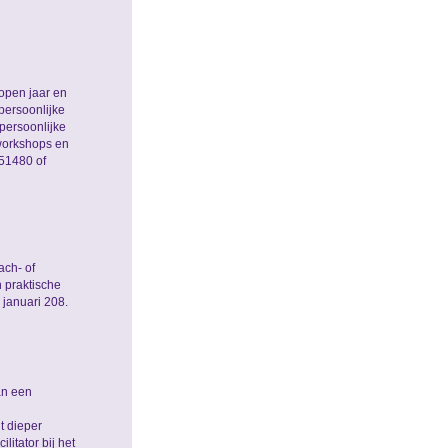
lopen jaar en
persoonlijke
persoonlijke
 workshops en
451480 of
ach- of
 praktische
 januari 208.
an een
t dieper
itator bij het