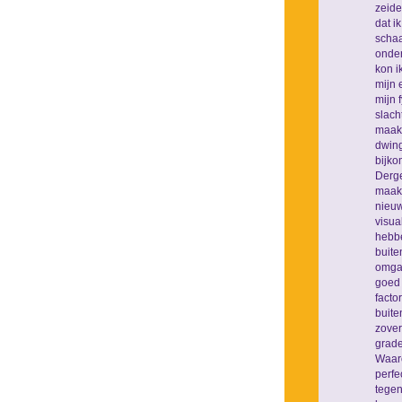
zeide
dat i
schaa
onder
kon i
mijn 
mijn 
slach
maakt
dwing
bijkom
Derge
maakt
nieuw
visua
hebbe
buite
omgaa
goed 
facto
buite
zover
grade
Waaro
perfe
tegen