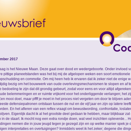
mber 2017
ag is het Nieuwe Maan. Deze gaat over dood en wedergeboorte. Onder invloed v
e pittige planeetstanden was het bij mij de afgelopen weken een soort emotionel
opschudding en commotie. Om mij heen heb ik ervaren dat ik zeker niet de enige wa
ktijdig bezig om het bouwwerk van oude overlevingsmechanismen te slopen en af te
 de bedoeling te zijn dat dit grondig gebeurt, zodat voor eens en voor altijd afgerek
ude belemmeringen en er ruimte vrijkomt voor het onderliggende verlangen; het zi
 Een mooi doel, maar pffff je moet in het proces niet vergeten om door te blijven adem
este defensiepatronen ontstaan tussen de nul en de vijf jaar en zijn op latere leeftij
rden. En het afleren van een reflex vraagt om bewustwording, confrontatie, loslaten
 biljven. Eigenlijk dacht ik al het grootste deel gedaan te hebben, maar blijkbaar zat
n in de staart. Ik mocht nog een extra rondje doen, wat veel inzichten opleverde... Ho
 dingen nemen die in jouw jeugd tegen je gezegd zijn en op welke manier spek je
igen interpretaties en overtuigingen? Inmiddels weet ik het zeker; degene die ding