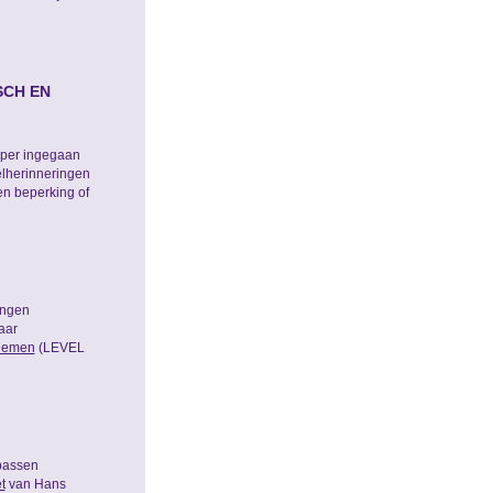
SCH EN
eper ingegaan
elherinneringen
n beperking of
ingen
aar
rnemen
(LEVEL
 passen
t
van Hans