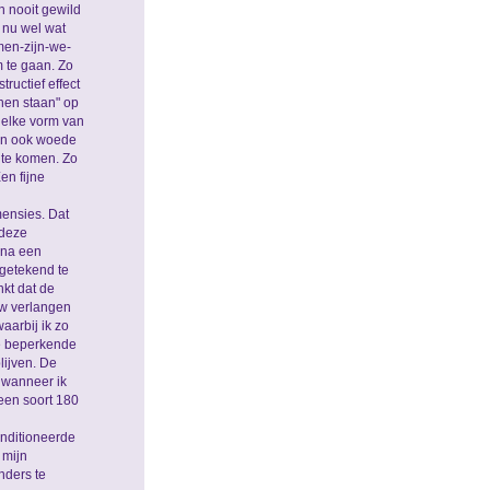
 nooit gewild
t nu wel wat
men-zijn-we-
 te gaan. Zo
ructief effect
nen staan" op
 elke vorm van
 en ook woede
 te komen. Zo
en fijne
mensies. Dat
 deze
 na een
 getekend te
nkt dat de
uw verlangen
aarbij ik zo
de beperkende
lijven. De
 wanneer ik
 een soort 180
onditioneerde
 mijn
nders te