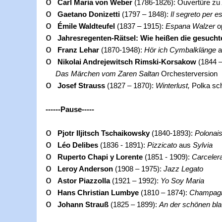
o
Carl Maria von Weber
(1786-1826): Ouvertüre
zu
o
Gaetano Donizetti
(1797 – 1848):
Il segreto per es
o
Émile Waldteufel
(1837 – 1915):
Espana Walzer
o
o
Jahresregenten-Rätsel: Wie heißen die gesuch
o
Franz Lehar
(1870-1948):
Hör ich Cymbalklänge
o
Nikolai Andrejewitsch Rimski-Korsakow
(1844 
Das Märchen vom Zaren Saltan
Orchesterversion
o
Josef Strauss
(1827 – 1870):
Winterlust,
Polka sch
------Pause-----
o
Pjotr Iljitsch Tschaikowsky
(1840-1893):
Polonai
o
Léo Delibes
(1836 - 1891):
Pizzicato
aus
Sylvia
o
Ruperto Chapi y Lorente
(1851 - 1909):
Carcelera
o
Leroy Anderson
(1908 – 1975):
Jazz Legato
o
Astor Piazzolla
(1921 – 1992):
Yo Soy Maria
o
Hans Christian Lumbye
(1810 – 1874):
Champagn
o
Johann Strauß
(1825 – 1899):
An der schönen bl