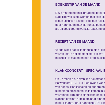
BOEKENTIP VAN DE MAAND
Deze maand noem ik graag het boek
"
Nap. Hoewel ik het werken met mijn ste
is een schrijven als een lied; een reis
door haar eigen muziek, kunstafbeeldi
als dit boek doorgewerkt is, dat zang o
RECEPT VAN DE MAAND
Vorige week had ik iemand te eten. Ik h
verzon iets in het moment met dat wat ik
makkelijk te maken en een groot succe
KLANKCONCERT - SPECIAAL E
Op 27 maart a.s. geven Ton Akkermans,
Bolwerk om 19.30 uur. Een avond van ver
van gongs, klankschalen en andere ha
uitnodigen om weer thuis te komen in je
verzameld: van oude klankschalen tot d
klanken ontstaat ruimte om naar binnen t
in het lichaam, terug naar jezelf. De k