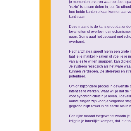
je momenten ervaren waarop deze spann
"ruzie" is tussen delen in jou. De uitn
hoe beide kanten elkaar kunnen aanvulle
kunt staan.
Deze maand is de kans groot dat er doo
loyaliteiten of overlevingsmechanismen
gaan. Soms gaat het gepaard met schok
overhand.
Het hartchakra speelt hierin een grote 
laat je je makkelijk raken of voel je je i
van alles te willen snappen, kan dit le
Je systeem reset zich als het ware w
kunnen verdiepen. De sterretjes en str
potentieel.
Om dit bijzondere proces in gewenste b
intenties te werken. Waar wil je dat d
voor synchroniciteit in je leven. Toev
aanwijzingen zijn voor je volgende sta
gegrond blijft zowel in de aarde als in
Een rijke maand toegewenst waarin je 
krijgt in je innerlijke kompas, dat leid