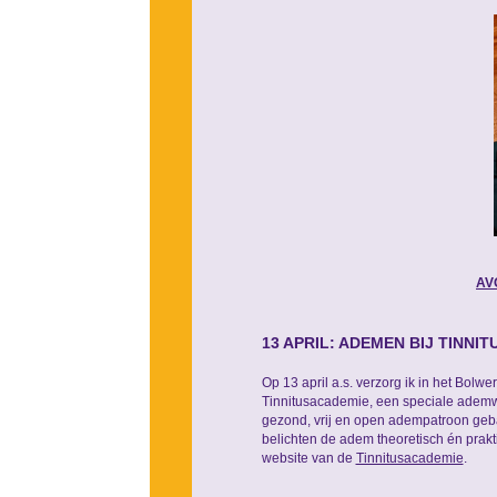
AV
13 APRIL: ADEMEN BIJ TINNI
Op 13 april a.s. verzorg ik in het Bolw
Tinnitusacademie, een speciale ademw
gezond, vrij en open adempatroon geb
belichten de adem theoretisch én prakti
website van de
Tinnitusacademie
.