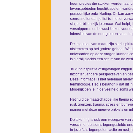
heen precies die stukken worden aangera
levensgebieden tegelijk spelen; variëre
persoonlijke ontwikkeling. Dit kan aanv
soms sneller dan je lief is, met onverw
sta je erbij en kijk je ernaar. Wat helpt,
versnipperen en bewust kiezen voor dat
intensiteit van de energie een steun in
De impulsen van maart zijn sterk spirit
afstemmen op het grotere geheel. Wat k
antwoorden op deze vragen kunnen con
is hierbij slechts een schim van de werk
Je kunt inspiratie of ingevingen krijge
inzichten, andere perspectieven en bee
Deze informatie is niet helemaal nieuw
terminologie. Het is belangrijk dat dit 
Mogelijk ben je in de veelheid soms w
Het huidige maatschappelijke thema r
rust, grenzen, trauma, stress en burn
manier met deze nieuwe prikkels en in
De tekening is ook een weergave van 
verschillende, soms tegengestelde ener
in jezelf als tegenpolen: actie en rust, 