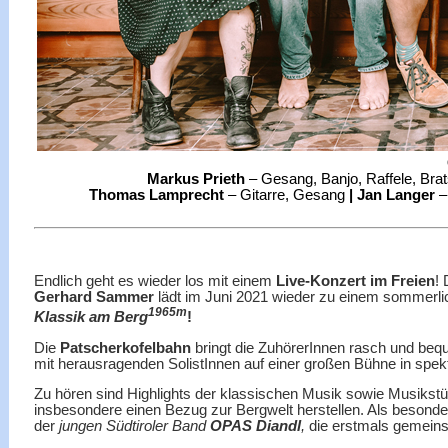
Markus Prieth
– Gesang, Banjo, Raffele, Bra
Thomas Lamprecht
– Gitarre, Gesang
| Jan Langer
–
Endlich geht es wieder los mit einem
Live-Konzert im Freien
!
Gerhard Sammer
lädt im Juni 2021 wieder zu einem sommerl
1965m
Klassik am Berg
!
Die
Patscherkofelbahn
bringt die ZuhörerInnen rasch und beq
mit herausragenden SolistInnen auf einer großen Bühne in spe
Zu hören sind Highlights der klassischen Musik sowie Musikst
insbesondere einen Bezug zur Bergwelt herstellen. Als besonde
der
jungen Südtiroler Band
OPAS Diandl
,
die erstmals gemeins