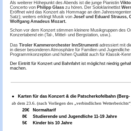
Als weiterer Höhepunkt des Abends ist die junge Pianistin
Vikto
Concerto von
Philipp Glass
zu hören. Der Soloklarinettist
Wer
Eröffnet wird das Konzert als Hommage an den Jahresregente
Satz); weiters erklingt Musik von
Josef und Eduard Strauss, 
Wolfgang Amadeus Mozart.
Schon vor dem Konzert stimmen kleinere Musikgruppen des Or
Konzertabend ein (Tal-, Mittel- und Bergstation, usw.).
Das
Tiroler Kammerorchester InnStrumenti
adressiert mit d
in dieser besonderen Atmosphäre für Familien und Jugendliche 
Programmkonzeption und hohen Qualität auch für Klassik-Kenn
Der Eintritt für Konzert und Bahnfahrt ist möglichst niedrig g
machen.
●
Karten für das Konzert & die Patscherkofelbahn (Berg- 
ab dem 23.6. (nach Vorliegen des „verbindlichen Wetterberichts“)
20€ Normaltarif
8€ Studierende und Jugendliche 11-19 Jahre
5€ Kinder bis 10 Jahre