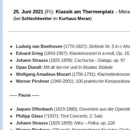
25. Juni 2021
(Fr):
Klassik am Thermenplatz
- Meran
(bei
Schlechtwetter
im
Kurhaus Meran
)
●
Ludwig van Beethoven
(1770-1827):
Sinfonie Nr. 5 in c-Mol
●
Edvard Grieg
(1843-1907):
Klavierkonzert in a-moll, Op. 16,
●
Johann
Strauss
(1825-1899):
Cachucha - Galopp
, op. 97
●
Opas Diandl:
Mit dir bei mir
und
In Muatas Stübele
●
Wolfgang Amadeus Mozart
(1756-1791):
Klarinettenkonzer
●
Werner Pirchner
(1940-2001):
100 praktische Komposition
----- Pause -----
●
Jaques Offenbach
(1819-1880):
Ouvertüre aus der Operett
●
Philipp Glass
(*1937):
Tirol Concerto,
2. Satz
●
Johann Strauss
(1825-1899):
Niko – Polka, op. 228