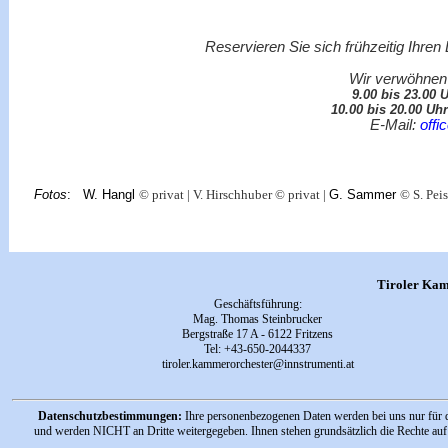
Reservieren Sie sich frühzeitig Ihren 
Wir verwöhnen 
9.00 bis 23.00 
10.00 bis
20.00 Uhr
E-Mail:
offi
Fotos
: W. Hangl
© privat | V. Hirschhuber
© privat |
G. Sammer
© S. Pei
Tiroler Kam
Geschäftsführung
:
Mag. Thomas Steinbrucker
Bergstraße 17 A - 6122 Fritzens
Tel:
+43-650-2044337
tiroler.kammerorchester
@innstrumenti.at
Datenschutzbestimmungen:
Ihre personenbezogenen Daten werden bei uns nur für d
und werden NICHT an Dritte weitergegeben. Ihnen stehen grundsätzlich die Rechte auf