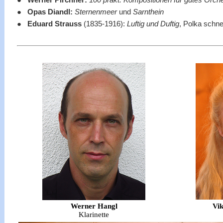
●
Werner Pirchner:
100 prakt. Kompositionen für gutes Orch
●
Opas Diandl:
Sternenmeer
und
Sarnthein
●
Eduard Strauss
(1835-1916):
Luftig und Duftig
, Polka schne
Werner Hangl
Vik
Klarinette