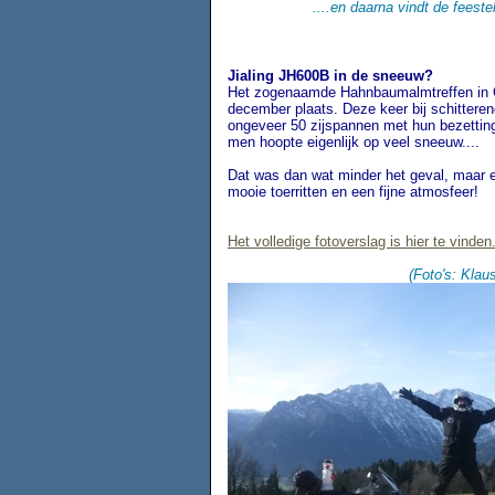
....en daarna vindt de feeste
J
ia
ling JH600B in de sneeuw?
Het zogenaamde Hahnbaumalmtreffen in Oo
december plaats. Deze keer bij schittere
ongeveer 50 zijspannen met hun bezetting
men hoopte eigenlijk op veel sneeuw....
Dat was dan wat minder het geval, maar e
mooie toerritten en een fijne atmosfeer!
Het volledige fotoverslag is hier te vinden
(Foto's: Klau