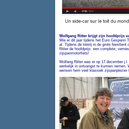
Wolfgang Ritter krijgt zijn hoofdprijs 
Wie er dit jaar tijdens het Euro Gespann T
al. Tijdens de loterij in de grote feestte
Ritter de hoofdprijs: een complete, vern
zijspanmotorfiets!
Wolfang Ritter was er op 17 december j.l. n
werkelijk in ontvangst te kunnen nemen. 
wensen hem veel klassiek zijspanplezier 