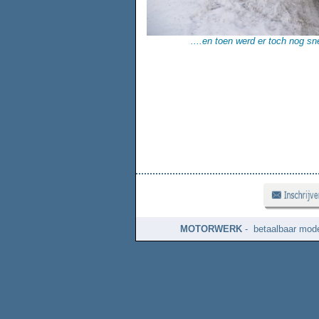
....en toen werd er toch nog s
MOTORWERK
- betaalbaar mode