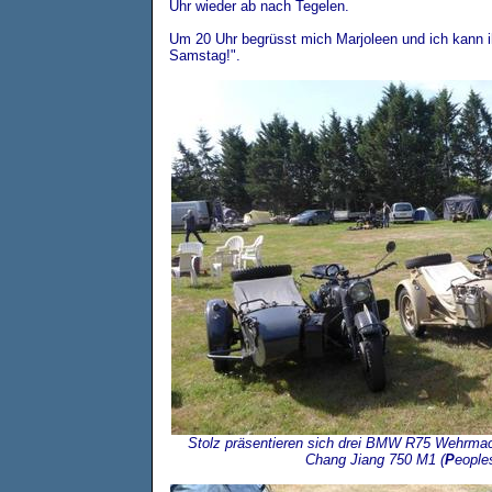
Uhr wieder ab nach Tegelen.
Um 20 Uhr begrüsst mich Marjoleen und ich kann ih
Samstag!".
Stolz präsentieren sich drei BMW R75 Wehrma
Chang Jiang 750 M1 (
P
eopl