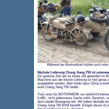
Während der Brotmahlzeit kühlen auch ein
Nächste Lieferung Chang Jiang 750 ist unterwe
Ein gewisse Zeit war es etwas still geworden im B
Maschine aus der letzten Lieferung ist fast gena
ausgeliefert worden. Man merkt dass China schnell
einer Chang Jiang 750 nieder.
Trotz einer für MOTORWERK nur (wirklich!) kleiner
6.495,- nicht jedermanns Sache mehr. Dennoch, s
doch wieder Bewegung rein. Wir haben deshalb ein
Chang Jiang 750 M1M bestellt. Einiges davon ist 
ihre Auslieferung kaum abwarten.