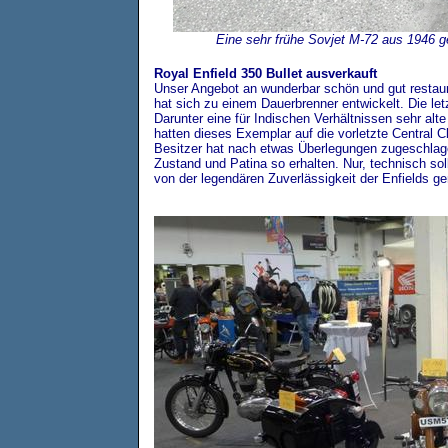
Eine sehr frühe Sovjet M-72 aus 1946 g
Royal Enfield 350 Bullet ausverkauft
Unser Angebot an wunderbar schön und gut restauri
hat sich zu einem Dauerbrenner entwickelt. Die let
Darunter eine für Indischen Verhältnissen sehr alte
hatten dieses Exemplar auf die vorletzte Central Cl
Besitzer hat nach etwas Überlegungen zugeschlage
Zustand und Patina so erhalten. Nur, technisch so
von der legendären Zuverlässigkeit der Enfields g