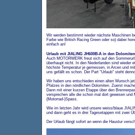
Wir werden bestimmt wieder nächste Maschinen bes
Farbe wie British Racing Green oder so) dabei ho
einfach an!
Urlaub mit JIALING JH600B-A in den Dolomiten
Auch MOTORWERK freut sich auf den Sommerurlaub
überhaupt nicht. In den Niederlanden sind wieder e
höchste Temperatur je gemessen, in Arcen und mit
uns gefällt es schon. Der Part "Urlaub" steht denn
Wir haben uns entschieden einen alten Wunsch jetz
Pfalzes in den nördlichen Dolomiten. Zuerst mac
Dann mit einer kurzen Etappe über den Brennerpa
versprechen alle die schon mal dort gewesen und
(Motorrad-)Spass.
Wie im letzten Jahr wird unsere weiss/blaue JIAL
und dann geht es in drei Tagesetappen mit zwei Üb
Der Urlaub fängt sofort an wenn die Haustur versch