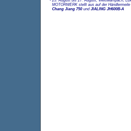
-
25. August bis 27. August, Weiswampach, Lu
MOTORWERK stellt aus auf der Händlermeile
Chang Jiang 750
und
JIALING JH600B-A