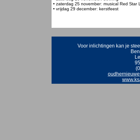
• zaterdag 25 november: musical Red Star 
• vrijdag 29 december: kerstfeest
Voor inlichtingen kan je ste
Ben
Le
95
(
oudhernieuwe
www.ks