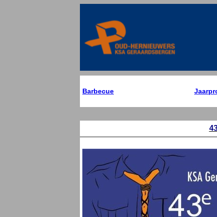
Barbecue
Jaarp
4