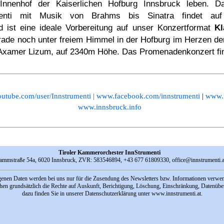
nnenhof der Kaiserlichen Hofburg Innsbruck leben. Das
enti mit Musik von Brahms bis Sinatra findet auf
 ist eine ideale Vorbereitung auf unser Konzertformat
Kl
rade noch unter freiem Himmel in der Hofburg im Herzen de
 Axamer Lizum, auf 2340m Höhe. Das Promenadenkonzert find
tube.com/user/Innstrumenti
|
www.facebook.com/innstrumenti
|
www.i
www.innsbruck.info
Tiroler Kammerorchester InnStrumenti
ammstraße 54a, 6020 Innsbruck, ZVR: 583546894, +43 677 61809330,
office@innstrumenti.a
enen Daten werden bei uns nur für die Zusendung des Newsletters bzw. Informationen verwend
en grundsätzlich die Rechte auf Auskunft, Berichtigung, Löschung, Einschränkung, Datenüber
dazu finden Sie in unserer Datenschutzerklärung unter
www.innstrumenti.at
.