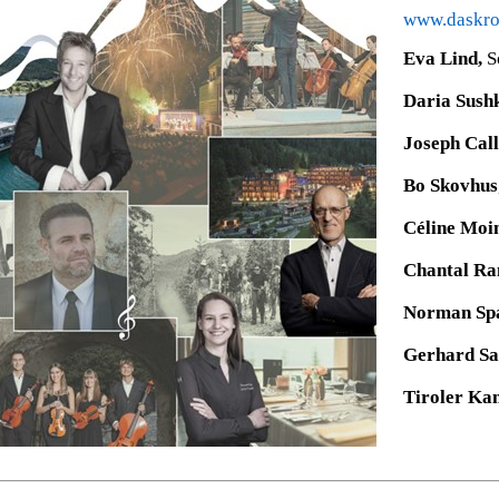
www.daskro
Eva Lind,
S
Daria Sush
Joseph Call
Bo Skovhus
Céline Moi
Chantal Ra
Norman Sp
Gerhard S
Tiroler Ka