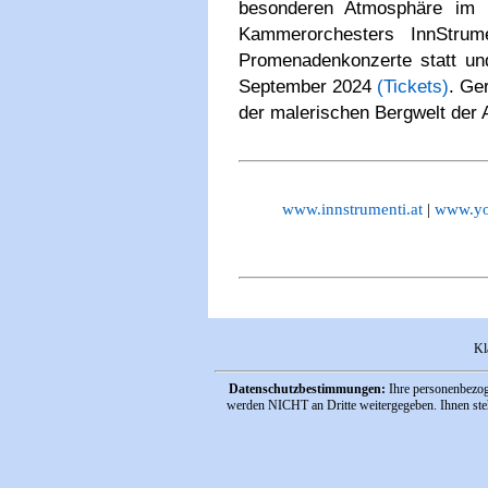
besonderen Atmosphäre im I
Kammerorchesters InnStrum
Promenadenkonzerte statt und
September 2024
(Tickets)
. Ge
der malerischen Bergwelt der
www.innstrumenti.at
|
www.you
Kl
Datenschutzbestimmungen:
Ihre personenbezog
werden NICHT an Dritte weitergegeben. Ihnen steh