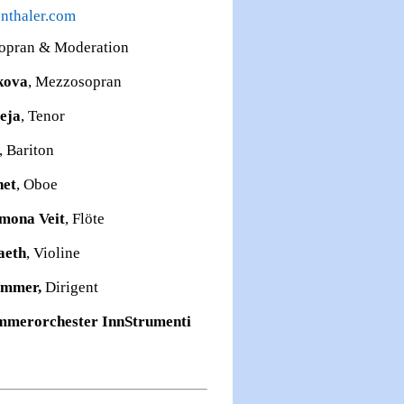
nthaler.com
opran & Moderation
kova
, Mezzosopran
eja
, Tenor
, Bariton
net
, Oboe
mona Veit
, Flöte
aeth
, Violine
ammer,
Dirigent
mmerorchester InnStrumenti