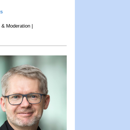
ts
 & Moderation |