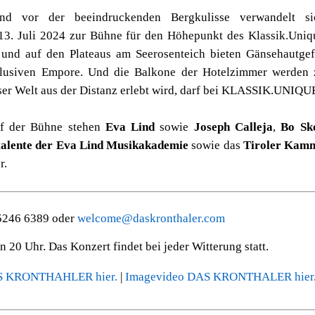
nd vor der beeindruckenden Bergkulisse verwandel
13. Juli 2024 zur Bühne für den Höhepunkt des Klassik.Uniq
und auf den Plateaus am Seerosenteich bieten Gänsehautge
usiven Empore. Und die Balkone der Hotelzimmer werden z
er Welt aus der Distanz erlebt wird, darf bei KLASSIK.UNIQU
uf der Bühne stehen
Eva Lind
sowie
Joseph Calleja
,
Bo Sk
talente der Eva Lind Musikakademie
sowie das
Tiroler Kamm
r.
5246 6389 oder
welcome@daskronthaler.com
 20 Uhr. Das Konzert findet bei jeder Witterung statt.
DAS KRONTHAHLER hier.
|
Imagevideo DAS KRONTHALER hier