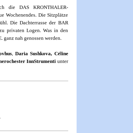
t sich die DAS KRONTHALER-
ue Wochenendes. Die Sitzplätze
fühl. Die Dachterrasse der BAR
u privaten Logen. Was in den
E. ganz nah genossen werden.
ovhus
,
Daria Sushkova,
Céline
erochester InnStrumenti
unter
.