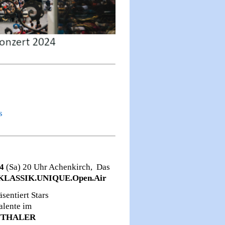
s
24
(Sa)
20 Uhr Achenkirch, Das
KLASSIK.UNIQUE.Open.Air
̈sentiert Stars
alente im
NTHALER