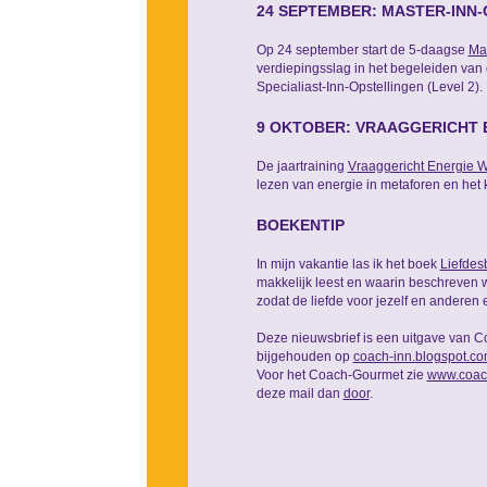
24 SEPTEMBER: MASTER-INN-
Op 24 september start de 5-daagse
Mas
verdiepingsslag in het begeleiden van
Specialiast-Inn-Opstellingen (Level 2).
9 OKTOBER: VRAAGGERICHT 
De jaartraining
Vraaggericht Energie
lezen van energie in metaforen en het
BOEKENTIP
In mijn vakantie las ik het boek
Liefdes
makkelijk leest en waarin beschreven w
zodat de liefde voor jezelf en anderen e
Deze nieuwsbrief is een uitgave van C
bijgehouden op
coach-inn.blogspot.c
Voor het Coach-Gourmet zie
www.coac
deze mail dan
door
.