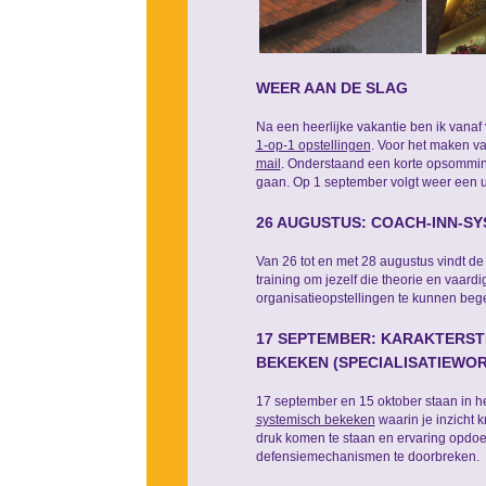
WEER AAN DE SLAG
Na een heerlijke vakantie ben ik vana
1-op-1 opstellingen
. Voor het maken v
mail
. Onderstaand een korte opsomming
gaan. Op 1 september volgt weer een u
26 AUGUSTUS: COACH-INN-SY
Van 26 tot en met 28 augustus vindt d
training om jezelf die theorie en vaardi
organisatieopstellingen te kunnen bege
17 SEPTEMBER: KARAKTERST
BEKEKEN (SPECIALISATIEWO
17 september en 15 oktober staan in 
systemisch bekeken
waarin je inzicht 
druk komen te staan en ervaring opdoe
defensiemechanismen te doorbreken.