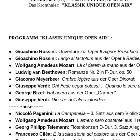
Das Kronthaler:
"KLASSIK.UNIQUE.OPEN AIR"
PROGRAMM
"KLASSIK.UNIQUE.OPEN AIR"
:
●
Gioachino Rossini:
Ouvertüre zur Oper
Il Signor Bruschino
●
Gioachino Rossini
:
Largo al factotum
aus der Oper
Il Barbie
●
Wolfgang Amadeus Mozart
:
Là ci darem la mano
aus der O
●
Ludwig van Beethoven:
Romanze Nr. 2 in F-Dur, op. 50
●
Giacomo Meyerbeer
:
Ombre légère
aus der Oper
Dinorah
●
Giuseppe Verdi:
Oh! Fede negar potessi… Quando le sere al
●
George Bizet:
Habanera
aus der Oper „Carmen“
●
Giuseppe Verdi:
Dio che nell’alma infondere
------ Pause ------
●
Niccolò Paganini:
La Campanella
– 3.
Satz
aus dem Violinko
●
Wolfgang Amadeus Mozart
:
L'amero saro costante'
aus Il 
●
Georg Philipp Telemann
: Flötenkonzert D-Dur, 3. Satz Alle
●
Francesco Cilèa:
È la solita storia del pastore
aus der Oper 