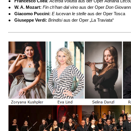
●
Francesco Cilèa
:
Acerba voluttà
aus der Oper
Adriana Leco
●
W. A. Mozart:
Fin ch’han dal vino
aus der Oper
Don Giovann
●
Giacomo Puccini:
E lucevan le stelle
aus der Oper Tosca
●
Giuseppe Verdi:
Brindisi
aus der Oper „La Traviata“