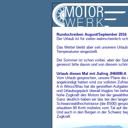
Rundschreiben August/September 2016
Der Urlaub ist für vielen wahrscheinlich sc
Das Wetter bleibt aber seit unserem Urlau
Temperaturen eingestellt.
Der Sommer ist schon vorbei, aber der Sp
geniesst bitte davon und von diesem schö
Urlaub dieses Mal mit Jialing JH600B-A
Vom Urlaub gesprochen, unsere Pläne die w
angekündigt hatten sind zur vollsten Zufrie
A in Weiss/Blau hat die gestellten Aufgab
und Urlaubsgepäck überall klaglos hin beford
hohe Zugkraft des Motors bei der gewählt
Ganz deutlich haben wir das bei den langen
Schwarzwaldhochstrasse (die B500) gespü
erlaubten 80 Kmh mühelos vom Tal auf die 
Und auch in den Bergen in der Schweiz beg
Zugkraft.