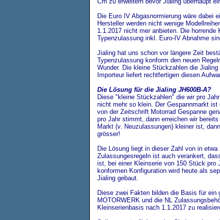
Cm zu erweitern bevor Jialing überhaupt ei
Die Euro IV Abgasnormierung wäre dabei ei
Hersteller werden nicht wenige Modellreihe
1.1.2017 nicht mer anbieten. Die horrende
Typenzulassung inkl. Euro-IV Abnahme sin
Jialing hat uns schon vor längere Zeit best
Typenzulassung konform den neuen Regeln 
Wunder. Die kleine Stückzahlen die Jial
Importeur liefert rechtfertigen diesen Aufwa
Die Lösung für die Jialing JH600B-A?
Diese "kleine Stückzahlen" die wir
pro Jah
nicht mehr so klein. Der Gespannmarkt ist e
von der Zeitschrift Motorrad Gespanne ge
pro Jahr stimmt, dann erreichen wir bereit
Markt (v. Neuzulassungen) kleiner ist, dan
grösser!
Die Lösung liegt in dieser Zahl von in etwa
Zulassungesregeln ist auch verankert, da
ist, bei einer Kleinserie von 150 Stück pr
konformen Konfiguration wird heute als sep
Jialing gebaut.
Diese zwei Fakten bilden die Basis für ei
MOTORWERK und die NL Zulassungsbehör
Kleinserienbasis nach 1.1.2017 zu realisier