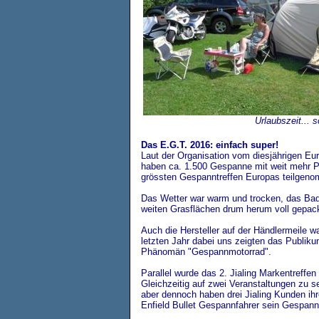
Urlaubszeit... s
Das E.G.T. 2016: einfach super!
Laut der Organisation vom diesjährigen E
haben ca. 1.500 Gespanne mit weit mehr P
grössten Gespanntreffen Europas teilgen
Das Wetter war warm und trocken, das Ba
weiten Grasflächen drum herum voll gepack
Auch die Hersteller auf der Händlermeile wa
letzten Jahr dabei uns zeigten das Publik
Phänomän "Gespannmotorrad".
Parallel wurde das 2. Jialing Markentreffen
Gleichzeitig auf zwei Veranstaltungen zu se
aber dennoch haben drei Jialing Kunden ih
Enfield Bullet Gespannfahrer sein Gespann 