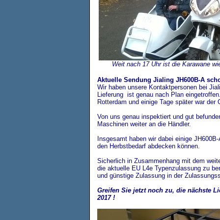
Weit nach 17 Uhr ist die Karawane w
Aktuelle Sendung Jialing JH600B-A schon
Wir haben unsere Kontaktpersonen bei Jialing
Lieferung ist genau nach Plan eingetroffen.
Rotterdam und einige Tage später war der C
Von uns genau inspektiert und gut befunden 
Maschinen weiter an die Händler.
Insgesamt haben wir dabei einige JH600B-A
den Herbstbedarf abdecken können.
Sicherlich in Zusammenhang mit dem weite
die aktuelle EU L4e Typenzulassung zu ben
und günstige Zulassung in der Zulassungsst
Greifen Sie jetzt noch zu, die nächste
2017 !