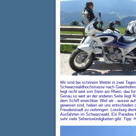
Wir sind bei schönem Wetter in zwei Tage
Schwarzwaldhochstrasse nach Gaienhofen
liegt nicht weit von Stein am Rhein, das für
Genau so weit an der anderen Seite liegt R
dem Schiff erreichbar. Weil wir - ausser au
gewesen sind, haben wir uns entschieden d
Freudenstadt zu verbringen. Lossburg diente
Ausfahrten im Schwarzwald. Ein Paradies 
sehr viele Sehenswürdigkeiten gibt.
Tipp: 