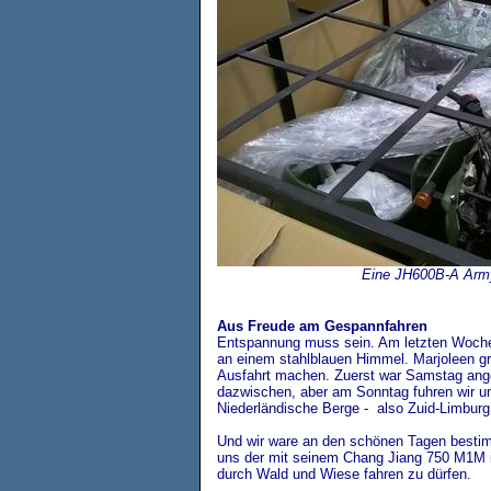
Eine JH600B-A Army 
Aus Freude am Gespannfahren
Entspannung muss sein. Am letzten Woche
an einem stahlblauen Himmel. Marjoleen grif
Ausfahrt machen. Zuerst war Samstag ang
dazwischen, aber am Sonntag fuhren wir u
Niederländische Berge - also Zuid-Limburg
Und wir ware an den schönen Tagen bestimm
uns der mit seinem Chang Jiang 750 M1M i
durch Wald und Wiese fahren zu dürfen.