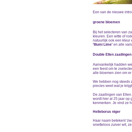
Een van de nieuwe introd
groene bloemen
Bij het selecteren van z
kleuren. Een witte of ro
natuurlijk ook een kleur 
'Illumi Lime'
en alle var
Double Ellen zaailingen
Aanvankelijk hadden w
een feest om te zselecte
alle bloemen zien om er j
We hebben nog steeds za
precies weet wat je krij
De zaailingen van Ellen 
wordt hier al 25 jaar op
kenmerken. Je vind ze h
Helleborus niger
Haar naam betekent 'zwa
smetteloos zuiver wit, z