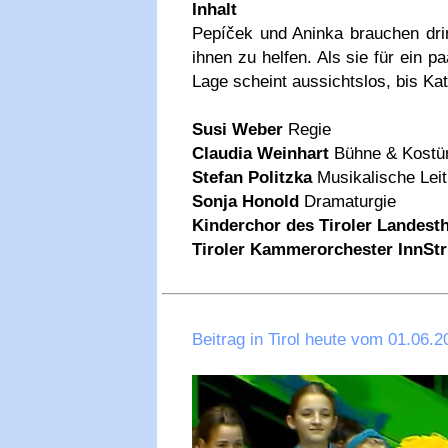
Inhalt
Pepíček und Aninka brauchen drin
ihnen zu helfen. Als sie für ein 
Lage scheint aussichtslos, bis Ka
Susi Weber
Regie
Claudia Weinhart
Bühne & Kost
Stefan Politzka
Musikalische Lei
Sonja Honold
Dramaturgie
Kinderchor des Tiroler Landest
Tiroler Kammerorchester InnSt
Beitrag in Tirol heute vom 01.06