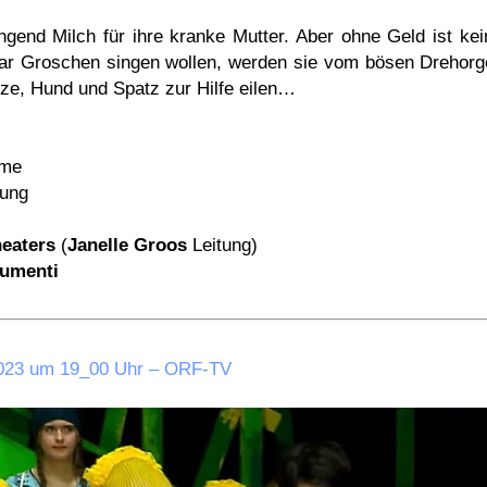
gend Milch für ihre kranke Mutter. Aber ohne Geld ist kei
paar Groschen singen wollen, werden sie vom bösen Drehorge
tze, Hund und Spatz zur Hilfe eilen…
üme
tung
heaters
(
Janelle Groos
Leitung)
rumenti
.2023 um 19_00 Uhr – ORF-TV