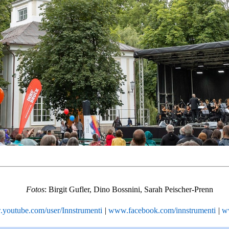
Fotos
: Birgit Gufler, Dino Bossnini, Sarah Peischer-Prenn
youtube.com/user/Innstrumenti
|
www.facebook.com/innstrumenti
|
ww