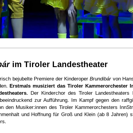
bár
im Tiroler Landestheater
risch bejubelte Premiere der Kinderoper
Brundibár
von Hans
nden.
Erstmals musiziert das Tiroler Kammerorchester I
estheaters.
Der Kinderchor des Tiroler Landestheaters b
beeindruckend zur Aufführung. Im Kampf gegen den raffgie
on den Musiker:innen des Tiroler Kammerorchesters InnS
ammenhalt und Hoffnung für Groß und Klein (ab 8 Jahren) 
rs.