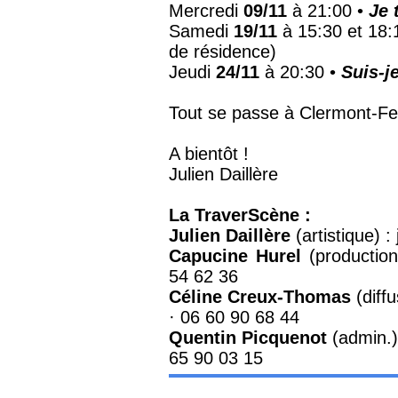
Mercredi
09/11
à 21:00 •
Je 
Samedi
19/11
à 15:30 et 18:
de résidence)
Jeudi
24/11
à 20:30 •
Suis-j
Tout se passe à Clermont-Fer
A bientôt !
Julien Daillère
La TraverScène :
Julien Daillère
(artistique) 
Capucine Hurel
(production
54 62 36
Céline Creux-Thomas
(diff
· 06 60 90 68 44
Quentin Picquenot
(admin.)
65 90 03 15