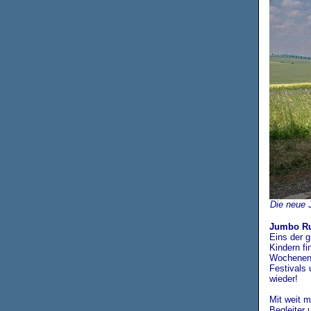
Die neue 
Jumbo Run
Eins der g
Kindern fi
Wochenend
Festivals
wieder!
Mit weit 
Begleiter 