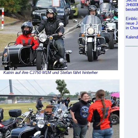
Sechs 
JH600B
bestell
Einblic
neue J
in Cho
Kalend
Katrin auf ihre CJ750 M1M und Stefan fährt hinterher