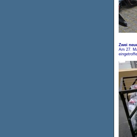
Zwei neue
Am 27. Mai
eingetroff