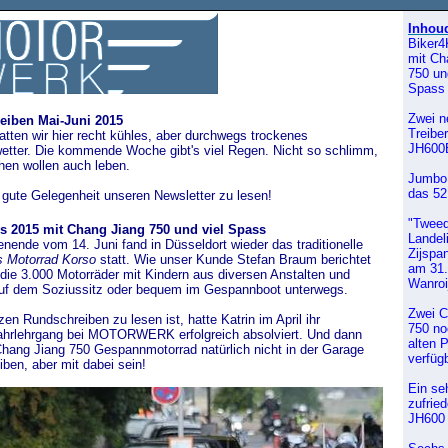
Inhou
Biker4
mit Ch
750 un
Spass
Zwei n
eiben Mai-Juni 2015
Treiber
atten wir hier recht kühles, aber durchwegs trockenes
JH600
wetter. Die kommende Woche gibt's viel Regen. Nicht so schlimm,
hen wollen auch leben.
Jumbo
das 52
 gute Gelegenheit unseren Newsletter zu lesen!
"Twee
s 2015 mit Chang Jiang 750 und viel Spass
Landel
ende vom 14. Juni fand in Düsseldort wieder das traditionelle
Zijspa
s Motorrad Korso
statt. Wie unser Kunde Stefan Braum berichtet
am 31.
die 3.000 Motorräder mit Kindern aus diversen Anstalten und
Wanroi
uf dem Soziussitz oder bequem im Gespannboot
unterwegs
.
Zwei C
zen Rundschreiben zu lesen ist, hatte Katrin im April
ihr
750 no
hrlehrgang bei MOTORWERK erfolgreich absolviert. Und dann
alten 
 Chang Jiang 750 Gespannmotorrad natürlich nicht in der Garage
verfüg
iben, aber mit dabei sein!
Ein se
zufried
JH600