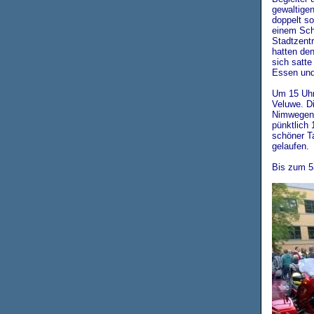
gewaltige
doppelt s
einem Sch
Stadtzentr
hatten den
sich satte
Essen und
Um 15 Uhr
Veluwe. D
Nimwegen 
pünktlich 
schöner T
gelaufen.
Bis zum 5