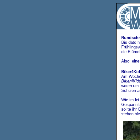
Rundschr
Bis dato h
Frühlings
die Blümc
Also, eine
Biker4Kid
Am Wochen
Biker4Kid
waren um 
Schulen a
Wie im let
Gespannfa
sollte ihr
stehen ble