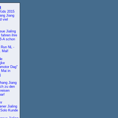
d
Kids 2015
ang Jiang
d viel
eue Jialing
 fahren ihre
B-A schon
 Run NL -
. Mal!
de
ijke
nmotor Dag"
 Mai in
j
hang Jiang
ch zu den
Preisen
bar!
hr
ener Jialing
 Solo Kunde