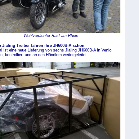
Wohlverdienter Rast am Rhein
 Jialing Treiber fahren ihre JH600B-A schon
 ist eine neue Lieferung von sechs Jialing JH600B-A in Venlo
en, kontrolliert und an den Händlern weitergeleitet.