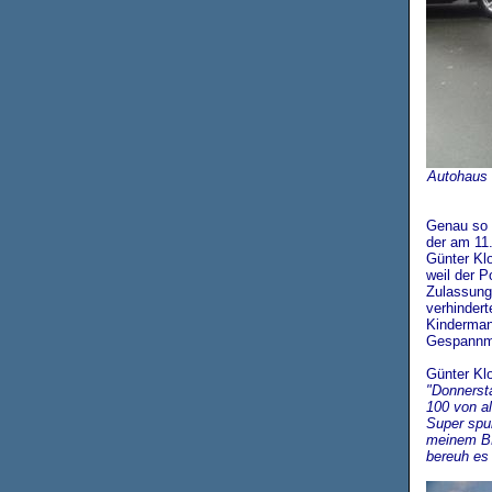
Autohaus 
Genau so 
der am 11
Günter Kl
weil der P
Zulassung
verhindert
Kinderman
Gespannmo
Günter Klo
"
Donnersta
100 von al
Super spur
meinem BM
bereuh es n