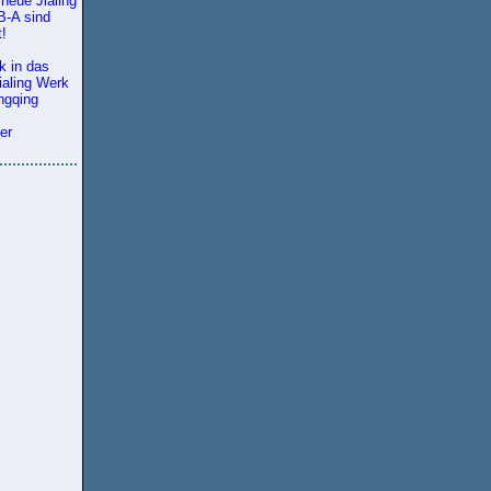
neue Jialing
-A sind
t!
k in das
ialing Werk
ngqing
er