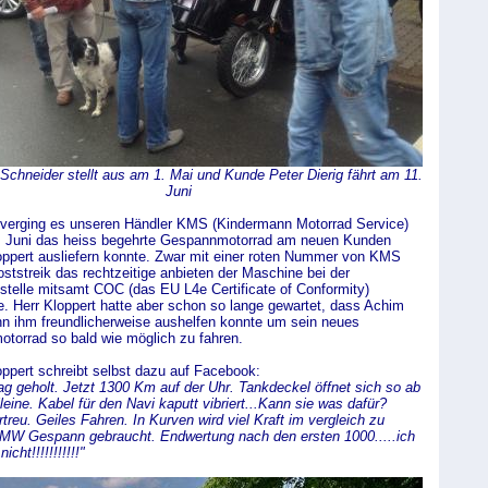
Schneider stellt aus am 1. Mai und Kunde Peter Dierig fährt am 11.
Juni
verging es unseren Händler KMS (Kindermann Motorrad Service)
. Juni das heiss begehrte Gespannmotorrad am neuen Kunden
oppert ausliefern konnte. Zwar mit einer roten Nummer von KMS
oststreik das rechtzeitige anbieten der Maschine bei der
stelle mitsamt COC (das EU L4e Certificate of Conformity)
e. Herr Kloppert hatte aber schon so lange gewartet, dass Achim
n ihm freundlicherweise aushelfen konnte um sein neues
torrad so bald wie möglich zu fahren.
ppert schreibt selbst dazu auf Facebook:
g geholt. Jetzt 1300 Km auf der Uhr. Tankdeckel öffnet sich so ab
leine. Kabel für den Navi kaputt vibriert...Kann sie was dafür?
treu. Geiles Fahren. In Kurven wird viel Kraft im vergleich zu
W Gespann gebraucht. Endwertung nach den ersten 1000.....ich
icht!!!!!!!!!!!"