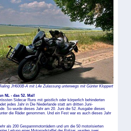
Jialing JH600B-A mit L4e Zulassung unterwegs mit Günter Kloppert
 NL - das 52. Mal!
rössten Sidecar Runs mit geistlich oder körperlich behinderten
ndet jedes Jahr in Die Niederlande statt am dritten Juni-
e. So wurde dieses Jahr am 20. Juni die 52. Ausgabe dieses
 unter die Räder genommen. Und ein Fest war es auch dieses Jahr
mehr als 200 Gespannmotorrädern und um die 50 motorisierten
unter Leitung einer Motorradstaffel der Polizei, wurden zwei