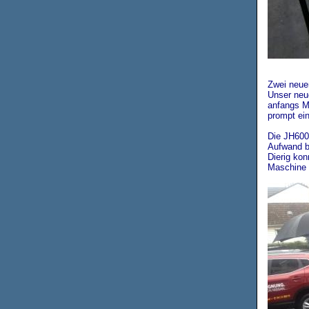
Zwei neuen
Unser neue
anfangs M
prompt ei
Die JH600
Aufwand be
Dierig kon
Maschine 