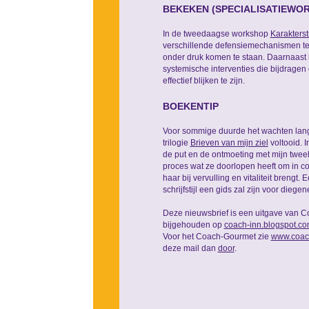
BEKEKEN (SPECIALISATIEWO
In de tweedaagse workshop
Karakters
verschillende defensiemechanismen te 
onder druk komen te staan. Daarnaast kr
systemische interventies die bijdragen 
effectief blijken te zijn.
BOEKENTIP
Voor sommige duurde het wachten lang,
trilogie
Brieven van mijn ziel
voltooid. 
de put en de ontmoeting met mijn tweeli
proces wat ze doorlopen heeft om in con
haar bij vervulling en vitaliteit breng
schrijfstijl een gids zal zijn voor diege
Deze nieuwsbrief is een uitgave van C
bijgehouden op
coach-inn.blogspot.c
Voor het Coach-Gourmet zie
www.coac
deze mail dan
door
.