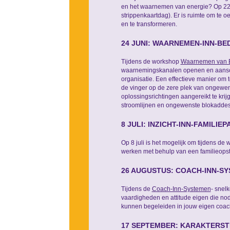
en het waarnemen van energie? Op 22 
strippenkaartdag). Er is ruimte om te 
en te transformeren.
24 JUNI: WAARNEMEN-INN-BE
Tijdens de workshop
Waarnemen van B
waarnemingskanalen openen en aansch
organisatie. Een effectieve manier om 
de vinger op de zere plek van ongewe
oplossingsrichtingen aangereikt te krij
stroomlijnen en ongewenste blokaddes 
8 JULI: INZICHT-INN-FAMILIE
Op 8 juli is het mogelijk om tijdens de
werken met behulp van een familieopste
26 AUGUSTUS: COACH-INN-SY
Tijdens de
Coach-Inn-Systemen
- snel
vaardigheden en attitude eigen die nodi
kunnen begeleiden in jouw eigen coach
17 SEPTEMBER: KARAKTERST