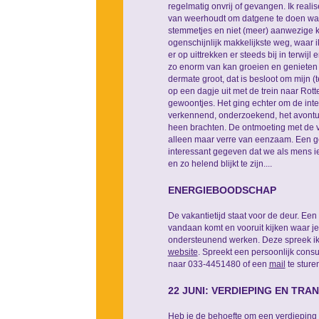
regelmatig onvrij of gevangen. Ik reali
van weerhoudt om datgene te doen wat g
stemmetjes en niet (meer) aanwezige k
ogenschijnlijk makkelijkste weg, waar i
er op uittrekken er steeds bij in terwijl
zo enorm van kan groeien en genieten e
dermate groot, dat is besloot om mijn (
op een dagje uit met de trein naar Rott
gewoontjes. Het ging echter om de int
verkennend, onderzoekend, het avontuu
heen brachten. De ontmoeting met de vr
alleen maar verre van eenzaam. Een gev
interessant gegeven dat we als mens iet
en zo helend blijkt te zijn....
ENERGIEBOODSCHAP
De vakantietijd staat voor de deur. Ee
vandaan komt en vooruit kijken waar je 
ondersteunend werken. Deze spreek ik g
website
. Spreekt een persoonlijk cons
naar 033-4451480 of een
mail
te sture
22 JUNI: VERDIEPING EN TR
Heb je de behoefte om een verdieping 