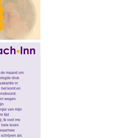
an de maand om
gelegde druk
vakantie in
s het komt en
enstroomt.
n en wegen
ijn
rgie van mijn
e tijd
j; Ik voel me
 hele leven
f waarmee
 schrijven als