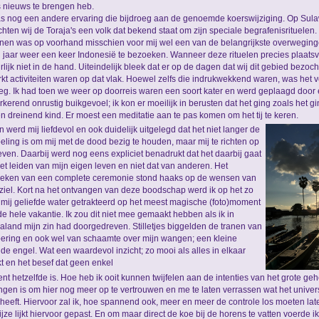
ts nieuws te brengen heb.
s nog een andere ervaring die bijdroeg aan de genoemde koerswijziging. Op Sul
hten wij de Toraja's een volk dat bekend staat om zijn speciale begrafenisrituelen.
nen was op voorhand misschien voor mij wel een van de belangrijkste overwegin
g jaar weer een keer Indonesië te bezoeken. Wanneer deze rituelen precies plaats
rlijk niet in de hand. Uiteindelijk bleek dat er op de dagen dat wij dit gebied bezoch
kt activiteiten waren op dat vlak. Hoewel zelfs die indrukwekkend waren, was het vo
g. Ik had toen we weer op doorreis waren een soort kater en werd geplaagd door
kerend onrustig buikgevoel; ik kon er moeilijk in berusten dat het ging zoals het gin
n dreinend kind. Er moest een meditatie aan te pas komen om het tij te keren.
n werd mij liefdevol en ook duidelijk uitgelegd dat het niet langer de
eling is om mij met de dood bezig te houden, maar mij te richten op
even. Daarbij werd nog eens expliciet benadrukt dat het daarbij gaat
et leiden van mijn eigen leven en niet dat van anderen. Het
eken van een complete ceremonie stond haaks op de wensen van
 ziel. Kort na het ontvangen van deze boodschap werd ik op het zo
 mij geliefde water getrakteerd op het meest magische (foto)moment
e hele vakantie. Ik zou dit niet mee gemaakt hebben als ik in
aland mijn zin had doorgedreven. Stilletjes biggelden de tranen van
oering en ook wel van schaamte over mijn wangen; een kleine
de engel. Wat een waardevol inzicht; zo mooi als alles in elkaar
t en het besef dat geen enkel
t hetzelfde is. Hoe heb ik ooit kunnen twijfelen aan de intenties van het grote geh
ngen is om hier nog meer op te vertrouwen en me te laten verrassen wat het unive
 heeft. Hiervoor zal ik, hoe spannend ook, meer en meer de controle los moeten la
ijze lijkt hiervoor gepast. En om maar direct de koe bij de horens te vatten voerde ik