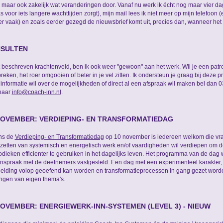
, maar ook zakelijk wat veranderingen door. Vanaf nu werk ik écht nog maar vier d
s voor iets langere wachttijden zorgt), mijn mail lees ik niet meer op mijn telefoon
r vaak) en zoals eerder gezegd de nieuwsbrief komt uit, precies dan, wanneer het 
SULTEN
t beschreven krachtenveld, ben ik ook weer "gewoon" aan het werk. Wil je een patr
reken, het roer omgooien of beter in je vel zitten. Ik ondersteun je graag bij deze p
informatie wil over de mogelijkheden of direct al een afspraak wil maken bel dan 
naar
info@coach-inn.nl
.
NOVEMBER: VERDIEPING- EN TRANSFORMATIEDAG
ns de
Verdieping- en Transformatiedag
op 10 november is iedereen welkom die vra
nzetten van systemisch en energetisch werk en/of vaardigheden wil verdiepen om 
dieken efficienter te gebruiken in het dagelijks leven. Het programma van de dag w
spraak met de deelnemers vastgesteld. Een dag met een experimenteel karakter,
eiding volop geoefend kan worden en transformatieprocessen in gang gezet word
ngen van eigen thema's.
NOVEMBER: ENERGIEWERK-INN-SYSTEMEN (LEVEL 3) - NIEUW