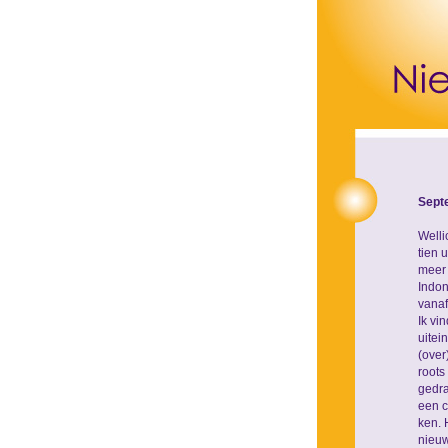
Sept
Welli
tien 
meer 
Indon
vanaf
Ik vi
uitei
(over
roots
gedra
een c
ken. 
nieuw