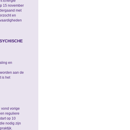
ht Energie
 op 15 november
rdergaand met
erzocht en
 vaardigheden
PSYCHISCHE
aling en
worden aan de
 is het
 vond vorige
en reguliere
tart op 10
die nodig zijn
raktijk.