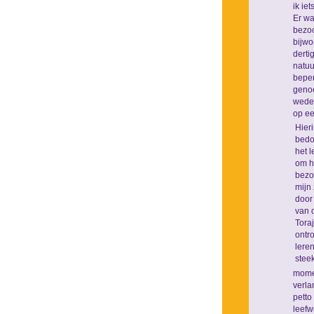
ik ie
Er wa
bezoc
bijwo
derti
natuu
beper
genoe
weder
op ee
Hieri
bedo
het l
om h
bezo
mijn
door
van d
Toraj
ontr
leren
steek
momen
verla
petto
leefw