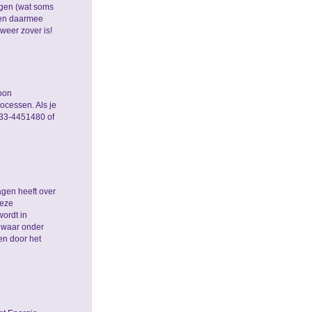
agen (wat soms
 (en daarmee
weer zover is!
oon
rocessen. Als je
033-4451480 of
gen heeft over
deze
ordt in
 waar onder
en door het