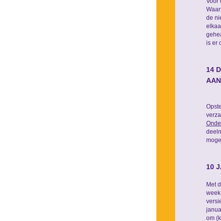
Voor 
Waarn
de ni
elkaa
gehea
is er
14 
AAN
Opste
verza
Onder
deeln
mogel
10 
Met d
week 
versi
janua
om (k