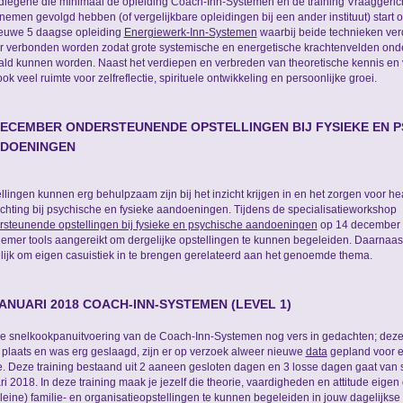
diegene die minimaal de opleiding Coach-Inn-Systemen én de training Vraaggeric
emen gevolgd hebben (of vergelijkbare opleidingen bij een ander instituut) start
euwe 5 daagse opleiding
Energiewerk-Inn-Systemen
waarbij beide technieken ve
r verbonden worden zodat grote systemische en energetische krachtenvelden ond
ld kunnen worden. Naast het verdiepen en verbreden van theoretische kennis en
 ook veel ruimte voor zelfreflectie, spirituele ontwikkeling en persoonlijke groei.
DECEMBER ONDERSTEUNENDE OPSTELLINGEN BIJ FYSIEKE EN 
DOENINGEN
llingen kunnen erg behulpzaam zijn bij het inzicht krijgen in en het zorgen voor he
chting bij psychische en fysieke aandoeningen. Tijdens de specialisatieworkshop
steunende opstellingen bij fysieke en psychische aandoeningen
op 14 december 
emer tools aangereikt om dergelijke opstellingen te kunnen begeleiden. Daarnaast
ijk om eigen casuistiek in te brengen gerelateerd aan het genoemde thema.
JANUARI 2018 COACH-INN-SYSTEMEN (LEVEL 1)
e snelkookpanuitvoering van de Coach-Inn-Systemen nog vers in gedachten; deze
plaats en was erg geslaagd, zijn er op verzoek alweer nieuwe
data
gepland voor e
e. Deze training bestaand uit 2 aaneen gesloten dagen en 3 losse dagen gaat van s
ri 2018. In deze training maak je jezelf die theorie, vaardigheden en attitude eigen 
leine) familie- en organisatieopstellingen te kunnen begeleiden in jouw dagelijkse p