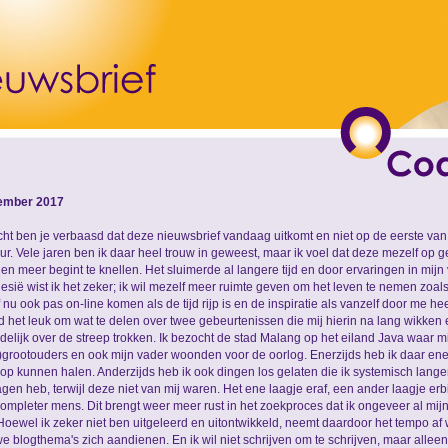
ember 2017
cht ben je verbaasd dat deze nieuwsbrief vandaag uitkomt en niet op de eerste v
uur. Vele jaren ben ik daar heel trouw in geweest, maar ik voel dat deze mezelf op 
en meer begint te knellen. Het sluimerde al langere tijd en door ervaringen in mijn 
esië wist ik het zeker; ik wil mezelf meer ruimte geven om het leven te nemen zoal
 nu ook pas on-line komen als de tijd rijp is en de inspiratie als vanzelf door me he
nd het leuk om wat te delen over twee gebeurtenissen die mij hierin na lang wikke
ndelijk over de streep trokken. Ik bezocht de stad Malang op het eiland Java waar m
)grootouders en ook mijn vader woonden voor de oorlog. Enerzijds heb ik daar ene
 op kunnen halen. Anderzijds heb ik ook dingen los gelaten die ik systemisch langer
gen heb, terwijl deze niet van mij waren. Het ene laagje eraf, een ander laagje erbi
ompleter mens. Dit brengt weer meer rust in het zoekproces dat ik ongeveer al mijn
Hoewel ik zeker niet ben uitgeleerd en uitontwikkeld, neemt daardoor het tempo a
e blogthema's zich aandienen. En ik wil niet schrijven om te schrijven, maar alleen