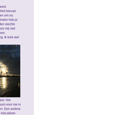
awesi
 Het hiervan
gen om na
vinden heb je
ten slechts
or mij niet
 een
g. Ik leek wel
eel. Het
rsum voor me in
ten. Een andere
 niet alleen