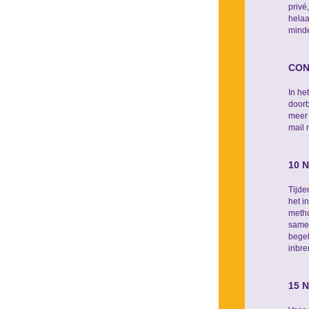
privé
helaa
minde
CON
In he
doorb
meer 
mail 
10 
Tijde
het i
metho
samen
begel
inbre
15 