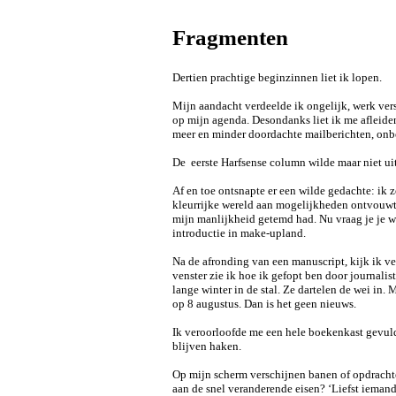
Fragmenten
Dertien prachtige beginzinnen liet ik lopen.
Mijn aandacht verdeelde ik ongelijk, werk vers
op mijn agenda. Desondanks liet ik me afleid
meer en minder doordachte mailberichten, onbe
De eerste Harfsense column wilde maar niet u
Af en toe ontsnapte er een wilde gedachte: ik
kleurrijke wereld aan mogelijkheden ontvouwt 
mijn manlijkheid getemd had. Nu vraag je je wel
introductie in make-upland.
Na de afronding van een manuscript, kijk ik v
venster zie ik hoe ik gefopt ben door journalist
lange winter in de stal. Ze dartelen de wei in.
op 8 augustus. Dan is het geen nieuws.
Ik veroorloofde me een hele boekenkast gevuld
blijven haken.
Op mijn scherm verschijnen banen of opdrach
aan de snel veranderende eisen? ‘Liefst iemand