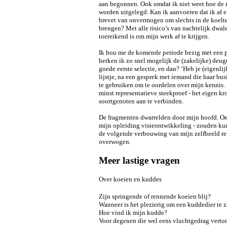
aan begonnen. Ook omdat ik niet weet hoe de 
worden uitgelegd. Kan ik aanvoeren dat ik af en 
brevet van onvermogen om slechts in de koelt
brengen? Met alle risico’s van nachtelijk dwal
toereikend is om mijn werk af te krijgen.
Ik hou me de komende periode bezig met een p
herken ik zo snel mogelijk de (zakelijke) deug
goede eerste selectie, en dan? ‘Heb je (eigenli
lijstje, na een gesprek met iemand die haar busi
te gebruiken om te oordelen over mijn kennis. 
minst representatieve steekproef - het eigen kr
soortgenoten aan te verbinden.
De fragmenten dwarrelden door mijn hoofd. Oef
mijn opleiding visieontwikkeling - zouden kun
de volgende verbouwing van mijn zelfbeeld ren
overwogen.
Meer lastige vragen
Over koeien en kuddes
Zijn springende of rennende koeien blij?
Wanneer is het plezierig om een kuddedier te z
Hoe vind ik mijn kudde?
Voor degenen die wel eens vluchtgedrag vertone