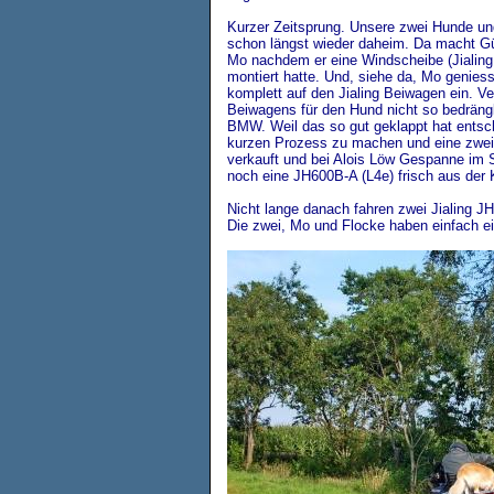
Kurzer Zeitsprung. Unsere zwei Hunde un
schon längst wieder daheim. Da macht Gü
Mo nachdem er eine Windscheibe (Jialing
montiert hatte. Und, siehe da, Mo geniesst
komplett auf den Jialing Beiwagen ein. Ve
Beiwagens für den Hund nicht so bedräng
BMW. Weil das so gut geklappt hat entsch
kurzen Prozess zu machen und eine zweit
verkauft und bei Alois Löw Gespanne im S
noch eine JH600B-A (L4e) frisch aus der 
Nicht lange danach fahren zwei Jialing 
Die zwei, Mo und Flocke haben einfach ein