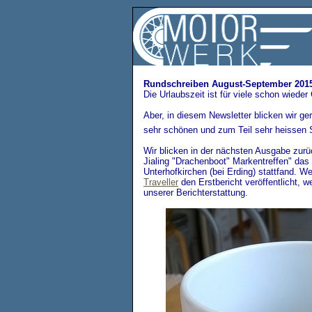
Rundschreiben August-September 201
Die Urlaubszeit ist für viele schon wieder
Aber, in diesem Newsletter blicken wir ge
sehr schönen und zum Teil sehr heissen 
Wir blicken in der nächsten Ausgabe zurüc
Jialing "Drachenboot" Markentreffen" das
Unterhofkirchen (bei Erding) stattfand. W
Traveller
den Erstbericht veröffentlicht, 
unserer Berichterstattung.