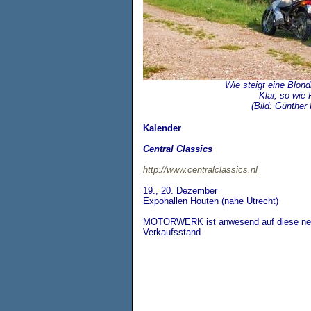
Wie steigt eine Blond
Klar, so wie 
(Bild: Günther 
Kalender
Central Classics
http://www.centralclassics.nl
19., 20. Dezember
Expohallen Houten (nahe Utrecht)
MOTORWERK ist anwesend auf diese neue
Verkaufsstand