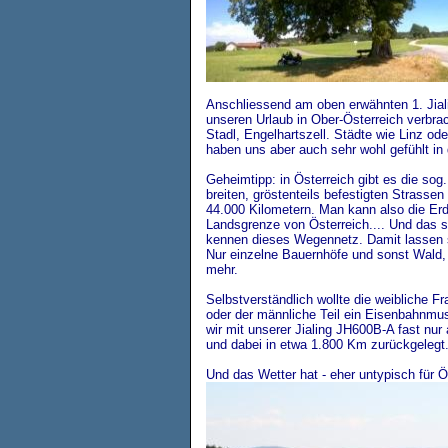
Anschliessend am oben erwähnten 1. Jial
unseren Urlaub in Ober-Österreich verbra
Stadl, Engelhartszell. Städte wie Linz ode
haben uns aber auch sehr wohl gefühlt in
Geheimtipp: in Österreich gibt es die sog
breiten, gröstenteils befestigten Strasse
44.000 Kilometern. Man kann also die Er
Landsgrenze von Österreich.... Und das
kennen dieses Wegennetz. Damit lassen s
Nur einzelne Bauernhöfe und sonst Wald,
mehr.
Selbstverständlich wollte die weibliche 
oder der männliche Teil ein Eisenbahnm
wir mit unserer Jialing JH600B-A fast nu
und dabei in etwa 1.800 Km zurückgelegt
Und das Wetter hat - eher untypisch für Ös