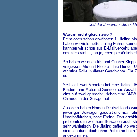
Und der Jenever schmeckte
Warum nicht gleich zwei?
Beim oben schon erwähnten 1. Jialing Mar
haben wir viele nette Jialing Fahrer kenn
kannten wir schon aus E-Mailverkehr, ab
das alles viel...., na ja, eben persönlicher!
So haben wir auch Iris und Günher Kloppe
vergessen Mo und Flocke - ihre Hunde. Un
wichtige Rolle in dieser Geschichte. Die Z
auf...
Seit fast zwei Monaten hat eine Jialing 
Kindermann Motorrad Service, die Anzah
eins auf zwei gebracht. Neben eine BMW 
Chinese in der Garage auf.
Aus dem hohen Norden Deutschlands wur
jeweiligen Beiwagen gesetzt und man fuh
Unterhofkirchen, nahe Erding. Dort erzähl
problemlos in welchem Beiwagen auch ste
sehr wählerisch. Die Jialing gefiel Mo we
sind alle dann doch ohne Probleme beim 1
angekommen.