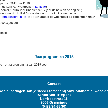
llie:
januari 2015 om 11.30 u.
n de kerk van Waarbeke (
Plannetje
).
nemer, 5 euro voor kinderen tot 12 jaar (te betalen de dag zelf).
ven is noodzakelijk! Dit kan door een mailtje te sturen naar
geraardsbergen.be
en dit
ten laatste op woensdag 31 december 2014
!
t op 4 januari !
omité
Jaarprogramma 2015
lie het jaarprogramma van 2015 voor!
Contact
oor inlichtingen kan je steeds terecht bij onze oudhernieuwerleide
Benoit Van Trimpont
Lembosstraat 18
9506 Grimminge
(0472/94.68.30)