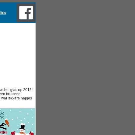
line
we het glas op 2015!
een bruisend
 wat lekkere hapjes