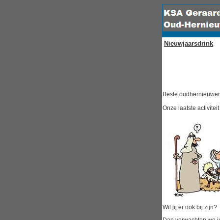
Nieuwjaarsdrink
Beste oudhernieuwer
Onze laatste activite
Wil jij er ook bij zijn?