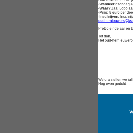
Dan verwachten we ju
-
Wanneer?
zondag 4 
-
Waar?
Zaal Lobo aa
-
Prijs:
8 euro per deel
-
Inschrijven:
Inschrij
oudhernieuwers@ksa
Prettig eindejaar en to
Tot dan,
Het oud-hernieuwerc
Weldra stellen we jul
Nog even geduld…
V