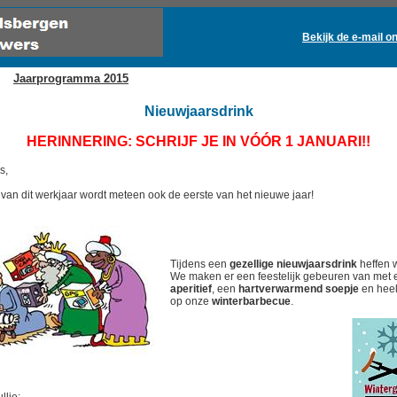
Bekijk de e-mail on
Jaarprogramma 2015
Nieuwjaarsdrink
HERINNERING: SCHRIJF JE IN VÓÓR 1 JANUARI!!
s,
it van dit werkjaar wordt meteen ook de eerste van het nieuwe jaar!
Tijdens een
gezellige nieuwjaarsdrink
heffen 
We maken er een feestelijk gebeuren van met 
aperitief
, een
hartverwarmend soepje
en heel
op onze
winterbarbecue
.