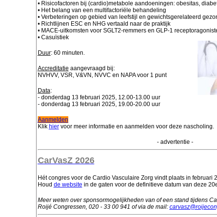
• Risicofactoren bij (cardio)metabole aandoeningen: obesitas, diabet
• Het belang van een multifactoriële behandeling
• Verbeteringen op gebied van leefstijl en gewichtsgerelateerd gezo
• Richtlijnen ESC en NHG vertaald naar de praktijk
• MACE-uitkomsten voor SGLT2-remmers en GLP-1 receptoragonist
• Casuïstiek
Duur
: 60 minuten.
Accreditatie
aangevraagd bij:
NVHVV, VSR, V&VN, NVVC en NAPA voor 1 punt
Data
:
- donderdag 13 februari 2025, 12.00-13.00 uur
- donderdag 13 februari 2025, 19.00-20.00 uur
Aanmelden
Klik
hier
voor meer informatie en aanmelden voor deze nascholing.
- advertentie -
CarVasZ 2026
Hét congres voor de Cardio Vasculaire Zorg vindt plaats in februari 
Houd
de website
in de gaten voor de definitieve datum van deze 20e
Meer weten over sponsormogelijkheden van of een stand tijdens C
Roijé Congressen, 020 - 33 00 941 of via de mail:
carvasz@roijeco