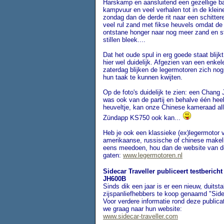
Harskamp en aansluitend een gezellige b
kampvuur en veel verhalen tot in de kleine
zondag dan de derde rit naar een schittere
veel rul zand met fikse heuvels omdat de
ontstane honger naar nog meer zand en st
stillen bleek....
Dat het oude spul in erg goede staat blijkt
hier wel duidelijk. Afgezien van een enkele
zaterdag blijken de legermotoren zich nog
hun taak te kunnen kwijten.
Op de foto's duidelijk te zien: een Chang
was ook van de partij en behalve één he
heuveltje, kan onze Chinese kameraad al
Zündapp KS750 ook kan...
Heb je ook een klassieke (ex)legermotor 
amerikaanse, russische of chinese makelij
eens meedoen, hou dan de website van d
gaten:
www.legermotoren.nl
Sidecar Traveller publiceert testbericht
JH600B
Sinds dik een jaar is er een nieuw, duitsta
zijspanliefhebbers te koop genaamd "Sidec
Voor verdere informatie rond deze publica
we graag naar hun website:
www.sidecar-traveller.com