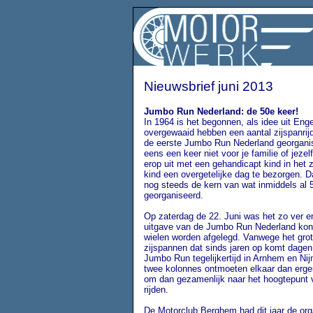
Nieuwsbrief juni 2013
Jumbo Run Nederland: de 50e keer!
In 1964 is het begonnen, als idee uit Eng
overgewaaid hebben een aantal zijspanrij
de eerste Jumbo Run Nederland georgani
eens een keer niet voor je familie of jeze
erop uit met een gehandicapt kind in het 
kind een overgetelijke dag te bezorgen. D
nog steeds de kern van wat inmiddels al 5
georganiseerd.
Op zaterdag de 22. Juni was het zo ver e
uitgave van de Jumbo Run Nederland kon
wielen worden afgelegd. Vanwege het grot
zijspannen dat sinds jaren op komt dagen 
Jumbo Run tegelijkertijd in Arnhem en Ni
twee kolonnes ontmoeten elkaar dan erg
om dan gezamenlijk naar het hoogtepunt 
rijden.
De Motorclub Berghem had dit jaar de org