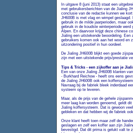
In uitgave 8 (juni 2013) staat een uitgebre
met gebruikersberichten van de Jialing 
conclusie van de redactie kunnen we kort z
JH600B is met vlag en wimpel geslaagd. N
gebruik in de milde jaarperioden, maar ook
gebruik in de koudste winterperiode werd 
Alpen. En daarvoor krijgt deze chinese co
Jialing een uitstekende beoordeling. Een 
gebruikers komen ook aan het woord en z
uitzondering positief in hun oordeel.
De Jialing JH600B blijkt een goede zijspa
zijn met een uitstekende prijs/prestatie v
Tips & Tricks - een zijkoffer aan je Jia
Een van onze Jialing JH600B klanten van 
- Burkhard Reichow - heeft ons eens gevr
de Jialing JH600B ook een koffersysteem
Navraag bij de fabriek bleek inderdaad een
systeem op te leveren.
Maar, als de prijs van de gehele zijspanm
meer laag kan worden genoemd, geldt dit 
Jialing koffersysteem. Dat is gewoon veel
gebleken en dat hebben wij de fabriek ook
Onze klant heeft toen maar zelf de hande
geslagen en zelf een koffer aan zijn Jial
bevestigd. Dat dit prima is gelukt valt te 