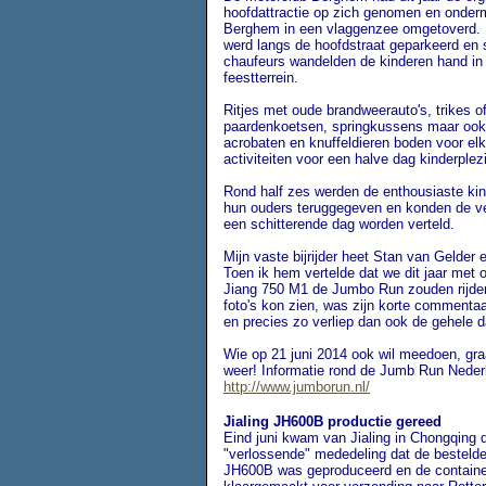
hoofdattractie op zich genomen en onderm
Berghem in een vlaggenzee omgetoverd.
werd langs de hoofdstraat geparkeerd e
chaufeurs wandelden de kinderen hand in
feestterrein.
Ritjes met oude brandweerauto's, trikes o
paardenkoetsen, springkussens maar ook
acrobaten en knuffeldieren boden voor el
activiteiten voor een halve dag kinderplezi
Rond half zes werden de enthousiaste ki
hun ouders teruggegeven en konden de ve
een schitterende dag worden verteld.
Mijn vaste bijrijder heet Stan van Gelder e
Toen ik hem vertelde dat we dit jaar met
Jiang 750 M1 de Jumbo Run zouden rijden
foto's kon zien, was zijn korte commentaar
en precies zo verliep dan ook de gehele d
Wie op 21 juni 2014 ook wil meedoen, graa
weer! Informatie rond de Jumb Run Nederl
http://www.jumborun.nl/
Jialing JH600B productie gereed
Eind juni kwam van Jialing in Chongqing 
"verlossende" mededeling dat de bestelde 
JH600B was geproduceerd en de containe