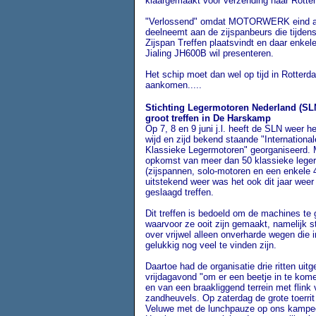
klaargemaakt voor verzending naar Rotte
"Verlossend" omdat MOTORWERK eind a
deelneemt aan de zijspanbeurs die tijden
Zijspan Treffen plaatsvindt en daar enkel
Jialing JH600B wil presenteren.
Het schip moet dan wel op tijd in Rotterd
aankomen.....
Stichting Legermotoren Nederland (SLN
groot treffen in De Harskamp
Op 7, 8 en 9 juni j.l. heeft de SLN weer h
wijd en zijd bekend staande "International
Klassieke Legermotoren" georganiseerd. 
opkomst van meer dan 50 klassieke lege
(zijspannen, solo-motoren en een enkele 4
uitstekend weer was het ook dit jaar weer
geslaagd treffen.
Dit treffen is bedoeld om de machines te 
waarvoor ze ooit zijn gemaakt, namelijk st
over vrijwel alleen onverharde wegen die 
gelukkig nog veel te vinden zijn.
Daartoe had de organisatie drie ritten uit
vrijdagavond "om er een beetje in te kome
en van een braakliggend terrein met flink 
zandheuvels. Op zaterdag de grote toerrit
Veluwe met de lunchpauze op ons kampeer