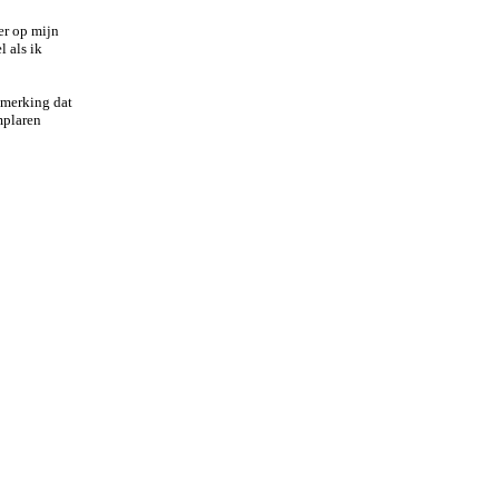
er op mijn
l als ik
pmerking dat
mplaren