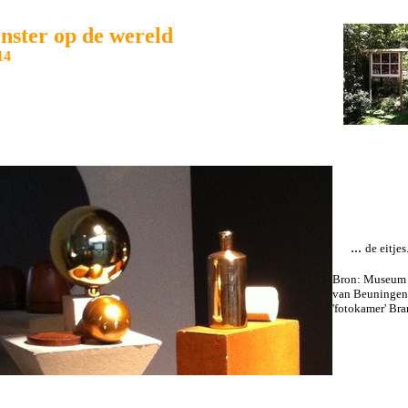
enster op de wereld
14
...
de eitjes
Bron: Museum
van Beuningen
'fotokamer' Bra