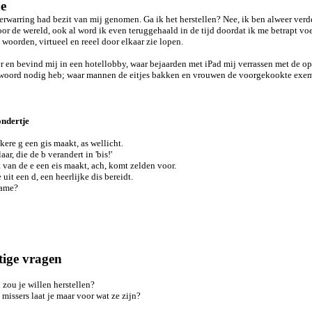
je
erwarring had bezit van mij genomen. Ga ik het herstellen? Nee, ik ben alweer verd
r de wereld, ook al word ik even teruggehaald in de tijd doordat ik me betrapt voe
woorden, virtueel en reeel door elkaar zie lopen.
er en bevind mij in een hotellobby, waar bejaarden met iPad mij verrassen met de o
woord nodig heb; w
aar mannen de eitjes bakken en vrouwen de voorgekookte exe
ndertje
kere g een gis maakt, as wellicht.
ar, die de b verandert in 'bis!'
 van de e een eis maakt, ach, komt zelden voor.
 uit een d, een heerlijke dis bereidt.
name?
tige vragen
zou je willen herstellen?
missers laat je maar voor wat ze zijn?