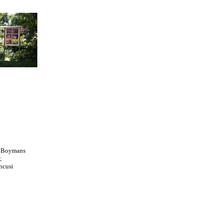
.
 Boymans
;
ncusi