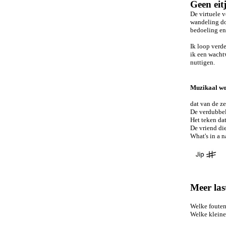
Geen eit
De virtuele v
wandeling doo
bedoeling en 
Ik loop verd
ik een wacht
nuttigen.
Muzikaal wo
dat van de ze
De verdubbela
Het teken dat
De vriend die
What's in a 
Meer las
Welke fouten 
Welke kleine 