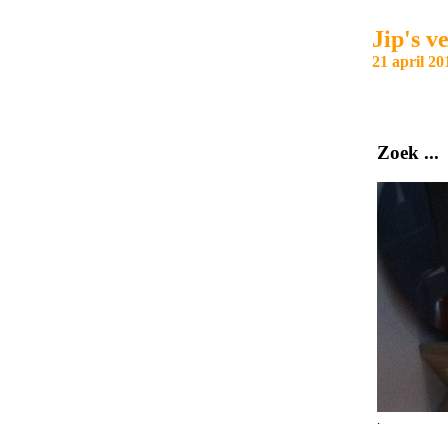
Jip's v
21 april 20
Zoek ...
.