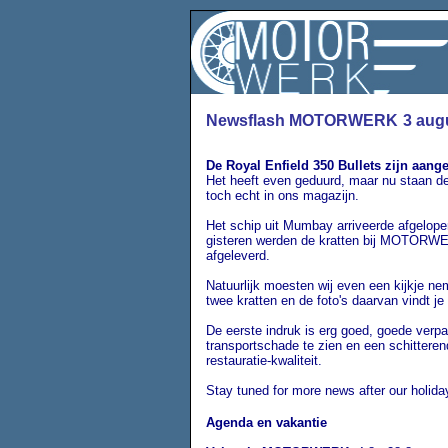
Newsflash MOTORWERK
3 aug
De Royal Enfield 350 Bullets zijn aan
Het heeft even geduurd, maar nu staan de
toch echt in ons magazijn.
Het schip uit Mumbay arriveerde afgelop
gisteren werden de kratten bij MOTORW
afgeleverd.
Natuurlijk moesten wij even een kijkje ne
twee kratten en de foto's daarvan vindt je
De eerste indruk is erg goed, goede verp
transportschade te zien en een schittere
restauratie-kwaliteit.
Stay tuned for more news after our holida
Agenda en vakantie