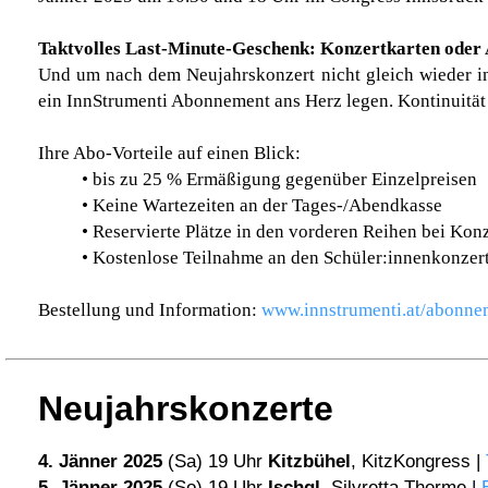
Taktvolles Last-Minute-Geschenk: Konzertkarten oder
Und um nach dem Neujahrskonzert nicht gleich wieder in
ein InnStrumenti Abonnement ans Herz legen. Kontinuität 
Ihre Abo-Vorteile auf einen Blick:
• bis zu 25 % Ermäßigung gegenüber Einzelpreisen
• Keine Wartezeiten an der Tages-/Abendkasse
• Reservierte Plätze in den vorderen Reihen bei Ko
• Kostenlose Teilnahme an den Schüler:innenkonzer
Bestellung und Information:
www.innstrumenti.at/abonne
Neujahrsk
onzerte
4. Jänner 2025
(Sa) 19 Uhr
Kitzbühel
, KitzKongress |
5. Jänner 2025
(So) 19 Uhr
Ischgl
, Silvretta Therme |
E