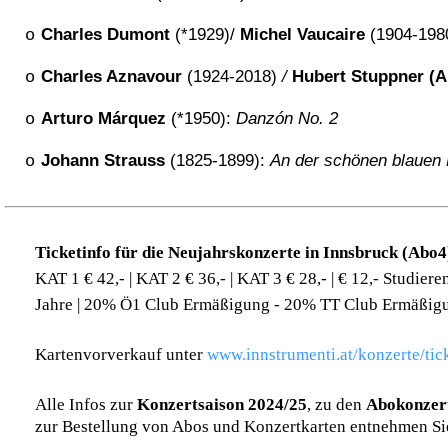
Charles Dumont
(*1929)/
Michel Vaucaire
(1904-198
o
Charles Aznavour
(1924-2018)
/
Hubert Stuppner (Ar
o
Arturo Márquez
(*1950):
Danzón No. 2
o
Johann Strauss
(1825-1899):
An der schönen blauen 
o
Ticketinfo für die Neujahrskonzerte in Innsbruck (Abo4
KAT 1 € 42,- | KAT 2 € 36,- | KAT 3 € 28,- | € 12,- Studiere
Jahre | 20% Ö1 Club Ermäßigung - 20% TT Club Ermäßig
Kartenvorverkauf unter
www.innstrumenti.at/konzerte/tic
Alle Infos zur
Konzertsaison 2024/25
, zu den
Abokonzer
zur Bestellung von Abos und Konzertkarten entnehmen Si