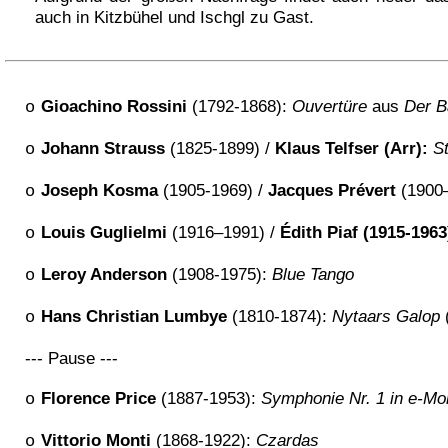
auch in Kitzbühel und Ischgl zu Gast.
Gioachino Rossini
(1792-1868):
Ouvertüre
aus
Der B
o
Johann Strauss
(1825-1899) /
Klaus Telfser (Arr):
St
o
Joseph Kosma
(1905-1969) /
Jacques Prévert
(1900
o
Louis Guglielmi
(1916–1991) /
Édith Piaf (1915-1963
o
Leroy Anderson
(1908-1975):
Blue Tango
o
Hans Christian Lumbye
(1810-1874):
Nytaars Galop
o
--- Pause ---
Florence Price
(1887-1953):
Symphonie Nr. 1 in e-Mol
o
Vittorio Monti
(1868-1922):
Czardas
o