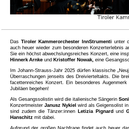
Das
Tiroler Kammerorchester InnStrumenti
unter 
auch heuer wieder zum besonderen Konzerterlebnis am 
Sie ein höchst abwechslungsreiches Konzert, eine ins
Hinnerk Arnke
und
Kristoffer Nowak,
eine Gesangssol
Im Johann-Strauss-Jahr 2025 dürfen klassische „Neuja
Überraschungen jenseits des Dreivierteltakts. Die br
facettenreiches Konzert. Ein besonderes Augenmerk r
Jubiläen begehen!
Als Gesangssolistin wird die italienische Sängerin
Soni
Konzertmeister
Janusz Nykiel
wird als Geigensolist in
sind zudem die Tänzer:innen
Letizia Pignard
und
G
Hanschitz
mit
dabei.
Aufgrund der großen Nachfrage findet auch heuer das