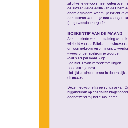
zit of wil je gewoon meer weten over 
de alweer vierde editie van de
Energie
energiesysteem, waarbij je inzicht krijgt
Aansluitend worden je tools aangereikt 
(on)gewenste energieën.
BOEKENTIP VAN DE MAAND
Aan het einde van een training werd ik
wijsheid van de Tolteken geschreven do
om een gelukkig en vrij mens te worden
- wees onberispelijk in je woorden
- vat niets persoonlijk op
- ga niet uit van veronderstellingen
- doe altijd je best.
Het lijkt zo simpel, maar in de praktijk
dit proces.
Deze nieuwsbrief is een uitgave van C
bijgehouden op
coach-inn.blogspot.c
door of zend
mij
het e-mailadres.