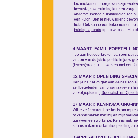
technieken en energiewerk zijn werkv
bewustzijnsverruiming kunnen zorgen
ondersteunende hulpmiddelen zoals H
een I-Doh. Ben je nieuwsgierig geword
hebt. Ook kun je een kijkje nemen op
trainingsagenda
op de website. Missch
4 MAART: FAMILIEOPSTELLI
Toe aan het doorbreken van een patroon
vinden van de juiste positie in jouw ge
(levens)vraag uit te werken met een fa
12 MAART: OPLEIDING SPECIA
Ben je na het volgen van de basisoplei
zelf begeleiden van organisatie- en fam
vervolgopleiding
Specialist-Inn-Opstel
17 MAART: KENNISMAKING-IN
Wil je zelf ervaren hoe het is om repre
of kennismaken met mij en mijn werkw
uur weer een workshop
Kennismaking-
kennismaken met familieopstellingen e
3 APRIL-VERVOLGOPLEIDING: