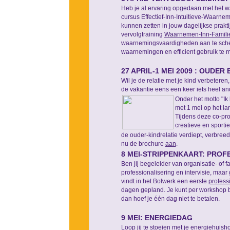
Heb je al ervaring opgedaan met het w
cursus Effectief-Inn-Intuitieve-Waarnem
kunnen zetten in jouw dagelijkse prakti
vervolgtraining
Waarnemen-Inn-Familie
waarnemingsvaardigheden aan te sche
waarnemingen en efficient gebruik te
27 APRIL-1 MEI 2009 : OUDER 
Wil je de relatie met je kind verbeteren,
de vakantie eens een keer iets heel a
Onder het motto "Ik be
met 1 mei op het lan
Tijdens deze co-pr
creatieve en sporti
de ouder-kindrelatie verdiept, verbree
nu de brochure
aan
.
8 MEI-STRIPPENKAART: PROF
Ben jij begeleider van organisatie- of f
professionalisering en intervisie, maa
vindt in het Bolwerk een eerste
profess
dagen gepland. Je kunt per workshop bes
dan hoef je één dag niet te betalen.
9 MEI: ENERGIEDAG
Loop jij te stoeien met je energiehuisho