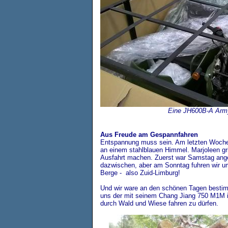
Eine JH600B-A Army 
Aus Freude am Gespannfahren
Entspannung muss sein. Am letzten Woche
an einem stahlblauen Himmel. Marjoleen grif
Ausfahrt machen. Zuerst war Samstag ang
dazwischen, aber am Sonntag fuhren wir um
Berge - also Zuid-Limburg!
Und wir ware an den schönen Tagen bestimm
uns der mit seinem Chang Jiang 750 M1M in
durch Wald und Wiese fahren zu dürfen.