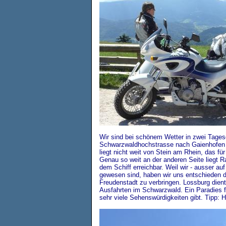
Wir sind bei schönem Wetter in zwei Tage
Schwarzwaldhochstrasse nach Gaienhofen
liegt nicht weit von Stein am Rhein, das für
Genau so weit an der anderen Seite liegt R
dem Schiff erreichbar. Weil wir - ausser au
gewesen sind, haben wir uns entschieden d
Freudenstadt zu verbringen. Lossburg diente
Ausfahrten im Schwarzwald. Ein Paradies 
sehr viele Sehenswürdigkeiten gibt.
Tipp: H