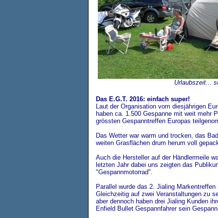
Urlaubszeit... s
Das E.G.T. 2016: einfach super!
Laut der Organisation vom diesjährigen E
haben ca. 1.500 Gespanne mit weit mehr Pe
grössten Gespanntreffen Europas teilgen
Das Wetter war warm und trocken, das Ba
weiten Grasflächen drum herum voll gepack
Auch die Hersteller auf der Händlermeile wa
letzten Jahr dabei uns zeigten das Publi
"Gespannmotorrad".
Parallel wurde das 2. Jialing Markentreffen
Gleichzeitig auf zwei Veranstaltungen zu se
aber dennoch haben drei Jialing Kunden ih
Enfield Bullet Gespannfahrer sein Gespann 