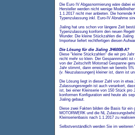
Die Euro IV Abgasnormierung wäre dabei ei
Hersteller werden nicht wenige Modellreihe
1.1.2017 nicht mer anbieten. Die horrende 
Typenzulassung inkl. Euro-IV Abnahme sin
Jialing hat uns schon vor längere Zeit best
Typenzulassung konform den neuen Regeln 
Wunder. Die kleine Stückzahlen die Jiali
Importeur liefert rechtfertigen diesen Aufwa
Die Lösung für die Jialing JH600B-A?
Diese "kleine Stückzahlen" die wir
pro Jah
nicht mehr so klein. Der Gespannmarkt ist e
von der Zeitschrift Motorrad Gespanne ge
Jahr stimmt, dann erreichen wir bereits 5%
(v. Neuzulassungen) kleiner ist, dann ist u
Die Lösung liegt in dieser Zahl von in etwa
Zulassungesregeln ist auch verankert, da
ist, bei einer Kleinserie von 150 Stück pro
konformen Konfiguration wird heute als sep
Jialing gebaut.
Diese zwei Fakten bilden die Basis für ei
MOTORWERK und die NL Zulassungsbehör
Kleinserienbasis nach 1.1.2017 zu realisier
Selbstverständlich werden Sie im weiteren V