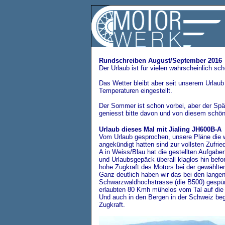
Rundschreiben August/September 2016
Der Urlaub ist für vielen wahrscheinlich sc
Das Wetter bleibt aber seit unserem Urlau
Temperaturen eingestellt.
Der Sommer ist schon vorbei, aber der Sp
geniesst bitte davon und von diesem schö
Urlaub dieses Mal mit Jialing JH600B-A
Vom Urlaub gesprochen, unsere Pläne die w
angekündigt hatten sind zur vollsten Zufrie
A in Weiss/Blau hat die gestellten Aufgabe
und Urlaubsgepäck überall klaglos hin beford
hohe Zugkraft des Motors bei der gewählt
Ganz deutlich haben wir das bei den langen
Schwarzwaldhochstrasse (die B500) gespü
erlaubten 80 Kmh mühelos vom Tal auf die 
Und auch in den Bergen in der Schweiz beg
Zugkraft.