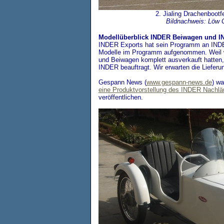
2. Jialing Drachenbootf
Bildnachweis: Löw
Modellüberblick INDER Beiwagen und I
INDER Exports hat sein Programm an INDE
Modelle im Programm aufgenommen. Weil w
und Beiwagen komplett ausverkauft hatten,
INDER beauftragt. Wir erwarten die Lieferu
Gespann News (
www.gespann-news.de
) wa
eine Produktvorstellung des INDER Nachlä
veröffentlichen.