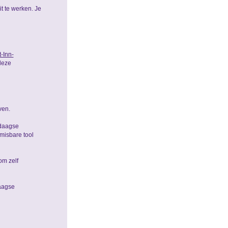
t te werken. Je
t-Inn-
deze
ven.
-daagse
misbare tool
om zelf
aagse