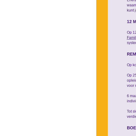
Enerz
waarn
kunt 
12 
Op 12
Famil
syste
REM
Op ko
Op 25
oplei
voor 
6 maa
indiv
Tot s
verdi
BOE