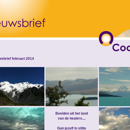
sbrief februari 2014
Beelden uit het land
van de healers....
Gun jezelf in stilte