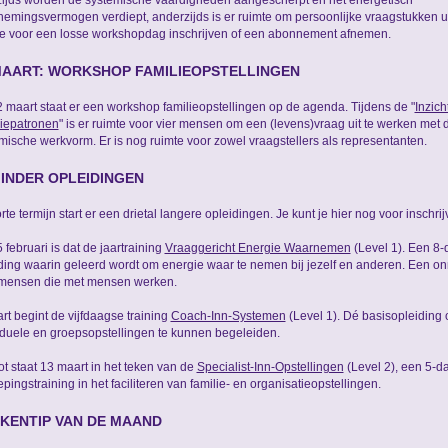
ijds worden de systemische vaardigheden aangescherpt en het energetisch
emingsvermogen verdiept, anderzijds is er ruimte om persoonlijke vraagstukken ui
je voor een losse workshopdag inschrijven of een abonnement afnemen.
MAART: WORKSHOP FAMILIEOPSTELLINGEN
 maart staat er een workshop familieopstellingen op de agenda. Tijdens de "
Inzich
iepatronen
" is er ruimte voor vier mensen om een (levens)vraag uit te werken met 
mische werkvorm. Er is nog ruimte voor zowel vraagstellers als representanten.
INDER OPLEIDINGEN
rte termijn start er een drietal langere opleidingen. Je kunt je hier nog voor inschrij
 februari is dat de jaartraining
Vraaggericht Energie Waarnemen
(Level 1). Een 8
ding waarin geleerd wordt om energie waar te nemen bij jezelf en anderen. Een on
mensen die met mensen werken.
rt begint de vijfdaagse training
Coach-Inn-Systemen
(Level 1). Dé basisopleiding 
iduele en groepsopstellingen te kunnen begeleiden.
lot staat 13 maart in het teken van de
Specialist-Inn-Opstellingen
(Level 2), een 5-d
epingstraining in het faciliteren van familie- en organisatieopstellingen.
KENTIP VAN DE MAAND