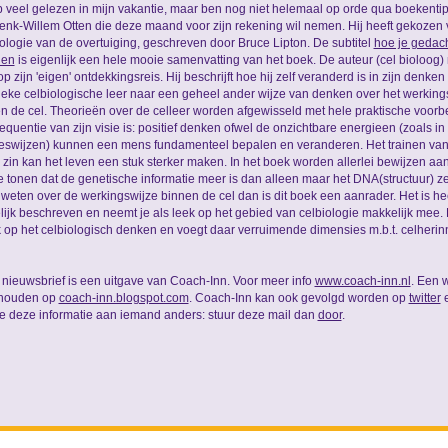
b veel gelezen in mijn vakantie, maar ben nog niet helemaal op orde qua boekentip
enk-Willem Otten die deze maand voor zijn rekening wil nemen. Hij heeft gekozen 
ologie van de overtuiging, geschreven door Bruce Lipton. De subtitel
hoe je gedach
len
is eigenlijk een hele mooie samenvatting van het boek. De auteur (cel bioloog)
p zijn 'eigen' ontdekkingsreis. Hij beschrijft hoe hij zelf veranderd is in zijn denke
ieke celbiologische leer naar een geheel ander wijze van denken over het werki
n de cel. Theorieën over de celleer worden afgewisseld met hele praktische voorb
quentie van zijn visie is: positief denken ofwel de onzichtbare energieen (zoals in 
swijzen) kunnen een mens fundamenteel bepalen en veranderen. Het trainen van 
e zin kan het leven een stuk sterker maken. In het boek worden allerlei bewijzen 
e tonen dat de genetische informatie meer is dan alleen maar het DNA(structuur) zelf
weten over de werkingswijze binnen de cel dan is dit boek een aanrader. Het is h
lijk beschreven en neemt je als leek op het gebied van celbiologie makkelijk mee. 
jk op het celbiologisch denken en voegt daar verruimende dimensies m.b.t. celheri
nieuwsbrief is een uitgave van Coach-Inn. Voor meer info
www.coach-inn.nl
. Een 
ehouden op
coach-inn.blogspot.com
. Coach-Inn kan ook gevolgd worden op
twitter
e deze informatie aan iemand anders: stuur deze mail dan
door
.