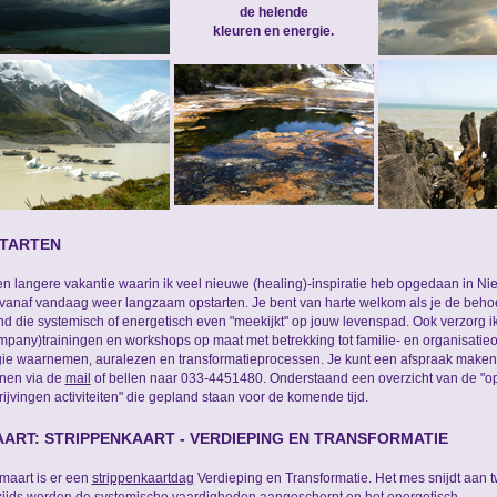
de helende
kleuren en energie.
TARTEN
n langere vakantie waarin ik veel nieuwe (healing)-inspiratie heb opgedaan in Ni
 vanaf vandaag weer langzaam opstarten. Je bent van harte welkom als je de beho
d die systemisch of energetisch even "meekijkt" op jouw levenspad. Ook verzorg i
mpany)trainingen en workshops op maat met betrekking tot familie- en organisatieo
ie waarnemen, auralezen en transformatieprocessen. Je kunt een afspraak maken 
nen via de
mail
of bellen naar 033-4451480. Onderstaand een overzicht van de "o
rijvingen activiteiten" die gepland staan voor de komende tijd.
AART: STRIPPENKAART - VERDIEPING EN TRANSFORMATIE
maart is er een
strippenkaartdag
Verdieping en Transformatie. Het mes snijdt aan 