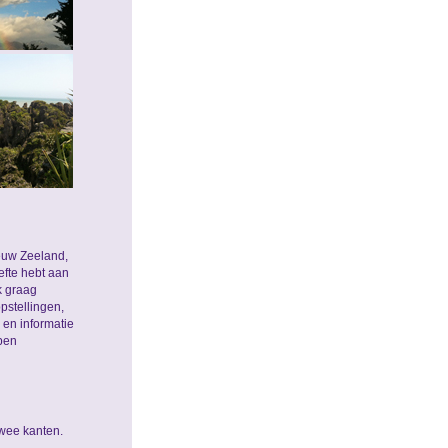
euw Zeeland,
efte hebt aan
k graag
pstellingen,
en informatie
pen
twee kanten.