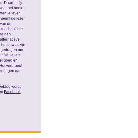
s. Daarom fijn
voor het boek:
ten je leven
 neemt de lezer
n van de
ngsmechanisme
eelden.
alternatieve
het bewustzijn
aangedragen om
. Wil je iets
eel goed en
Het verbreedt
nneringen aan
weblog wordt
en
Facebook
.
Powered by YMLP.com