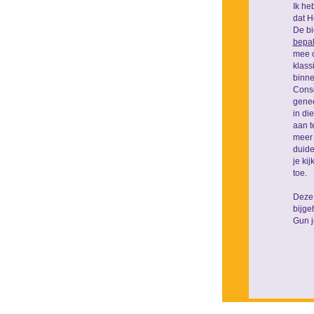
Ik he
dat H
De bi
bepa
mee o
klass
binne
Conse
genee
in di
aan t
meer 
duide
je ki
toe.
Deze 
bijg
Gun j