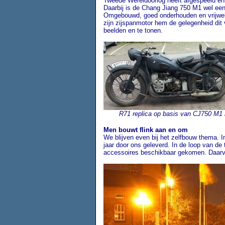
Tweede Wereldoorlog heeft afgespeeld en 
Daarbij is de Chang Jiang 750 M1 wel een
Omgebouwd, goed onderhouden en vrijwel h
zijn zijspanmotor hem de gelegenheid dit 
beelden en te tonen.
R71 replica op basis van CJ750 M1 
Men bouwt flink aan en om
We blijven even bij het zelfbouw thema. I
jaar door ons geleverd. In de loop van de 
accessoires beschikbaar gekomen. Daarvan