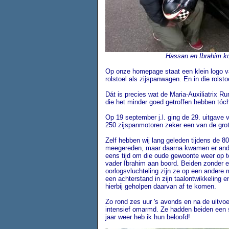
Hassan en Ibrahim kor
Op onze homepage staat een klein logo v
rolstoel als zijspanwagen. En in die rolsto
Dát is precies wat de Maria-Auxiliatrix R
die het minder goed getroffen hebben tó
Op 19 september j.l. ging de 29. uitgave
250 zijspanmotoren zeker een van de grot
Zelf hebben wij lang geleden tijdens de 8
meegereden, maar daarna kwamen er ander
eens tijd om die oude gewoonte weer op t
vader Ibrahim aan boord. Beiden zonder 
oorlogsvluchteling zijn ze op een andere
een achterstand in zijn taalontwikkeling e
hierbij geholpen daarvan af te komen.
Zo rond zes uur 's avonds en na de uitvo
intensief omarmd. Ze hadden beiden een 
jaar weer heb ik hun beloofd!