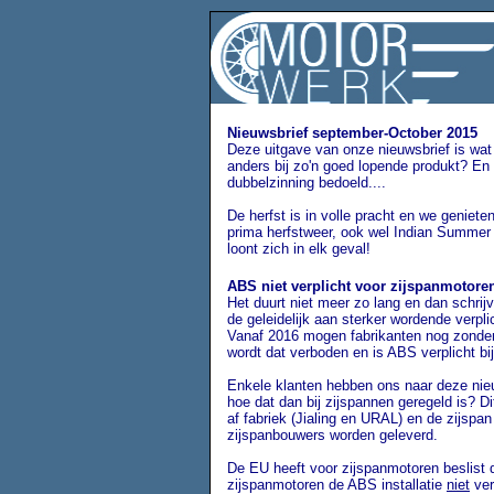
Nieuwsbrief september-October 2015
Deze uitgave van onze nieuwsbrief is wat 
anders bij zo'n goed lopende produkt? En 
dubbelzinning bedoeld....
De herfst is in volle pracht en we geniet
prima herfstweer, ook wel Indian Summer g
loont zich in elk geval!
ABS niet verplicht voor zijspanmotore
Het duurt niet meer zo lang en dan schrijv
de geleidelijk aan sterker wordende verpl
Vanaf 2016 mogen fabrikanten nog zonder
wordt dat verboden en is ABS verplicht bi
Enkele klanten hebben ons naar deze ni
hoe dat dan bij zijspannen geregeld is? D
af fabriek (Jialing en URAL) en de zijspan
zijspanbouwers worden geleverd.
De EU heeft voor zijspanmotoren beslist 
zijspanmotoren de ABS installatie
niet
ver