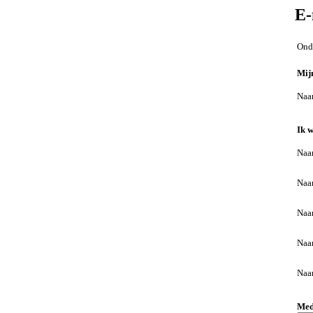
E-
Onde
Mij
Na
Ik w
Na
Na
Na
Na
Na
Med