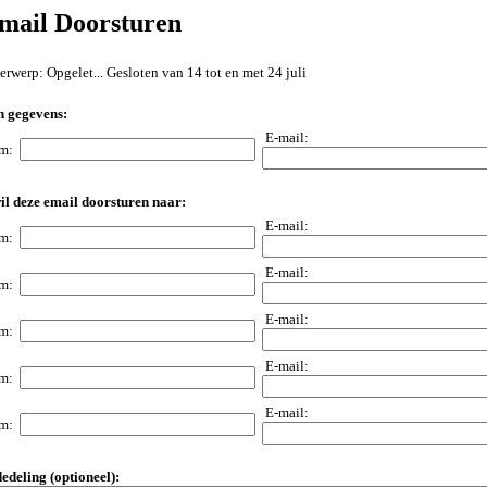
mail Doorsturen
rwerp: Opgelet... Gesloten van 14 tot en met 24 juli
n gegevens:
E-mail:
am:
il deze email doorsturen naar:
E-mail:
am:
E-mail:
am:
E-mail:
am:
E-mail:
am:
E-mail:
am:
edeling (optioneel):