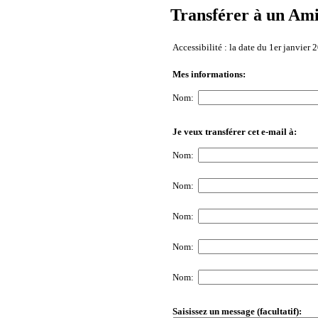
Transférer à un Am
Accessibilité : la date du 1er janvier
Mes informations:
Nom:
Je veux transférer cet e-mail à:
Nom:
Nom:
Nom:
Nom:
Nom:
Saisissez un message (facultatif):